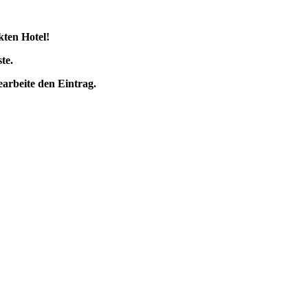
kten Hotel!
te.
earbeite den Eintrag.