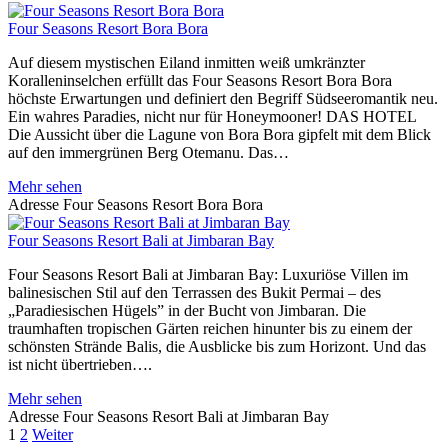
Four Seasons Resort Bora Bora
Auf diesem mystischen Eiland inmitten weiß umkränzter
Koralleninselchen erfüllt das Four Seasons Resort Bora Bora
höchste Erwartungen und definiert den Begriff Südseeromantik neu.
Ein wahres Paradies, nicht nur für Honeymooner! DAS HOTEL
Die Aussicht über die Lagune von Bora Bora gipfelt mit dem Blick
auf den immergrünen Berg Otemanu. Das…
Mehr sehen
Adresse
Four Seasons Resort Bora Bora
Four Seasons Resort Bali at Jimbaran Bay
Four Seasons Resort Bali at Jimbaran Bay: Luxuriöse Villen im
balinesischen Stil auf den Terrassen des Bukit Permai – des
„Paradiesischen Hügels” in der Bucht von Jimbaran. Die
traumhaften tropischen Gärten reichen hinunter bis zu einem der
schönsten Strände Balis, die Ausblicke bis zum Horizont. Und das
ist nicht übertrieben….
Mehr sehen
Adresse
Four Seasons Resort Bali at Jimbaran Bay
Posts
1
2
Weiter