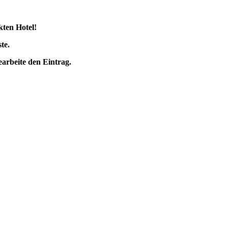
kten Hotel!
te.
earbeite den Eintrag.