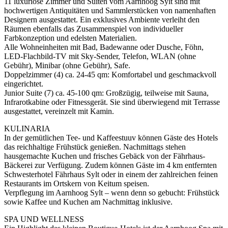
11 luxuriöse Zimmer und Suiten vom Aarnhoog Sylt sind mit
hochwertigen Antiquitäten und Sammlerstücken von namenhaften
Designern ausgestattet. Ein exklusives Ambiente verleiht den
Räumen ebenfalls das Zusammenspiel von individueller
Farbkonzeption und edelsten Materialien.
Alle Wohneinheiten mit Bad, Badewanne oder Dusche, Föhn,
LED-Flachbild-TV mit Sky-Sender, Telefon, WLAN (ohne
Gebühr), Minibar (ohne Gebühr), Safe.
Doppelzimmer (4) ca. 24-45 qm: Komfortabel und geschmackvoll
eingerichtet.
Junior Suite (7) ca. 45-100 qm: Großzügig, teilweise mit Sauna,
Infrarotkabine oder Fitnessgerät. Sie sind überwiegend mit Terrasse
ausgestattet, vereinzelt mit Kamin.
KULINARIA
In der gemütlichen Tee- und Kaffeestuuv können Gäste des Hotels
das reichhaltige Frühstück genießen. Nachmittags stehen
hausgemachte Kuchen und frisches Gebäck von der Fährhaus-
Bäckerei zur Verfügung. Zudem können Gäste im 4 km entfernten
Schwesterhotel Fährhaus Sylt oder in einem der zahlreichen feinen
Restaurants im Ortskern von Keitum speisen.
Verpflegung im Aarnhoog Sylt – wenn denn so gebucht: Frühstück
sowie Kaffee und Kuchen am Nachmittag inklusive.
SPA UND WELLNESS