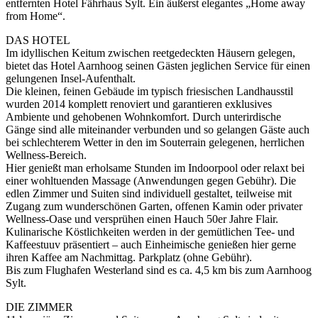
entfernten Hotel Fährhaus Sylt. Ein äußerst elegantes „Home away
from Home“.
DAS HOTEL
Im idyllischen Keitum zwischen reetgedeckten Häusern gelegen,
bietet das Hotel Aarnhoog seinen Gästen jeglichen Service für einen
gelungenen Insel-Aufenthalt.
Die kleinen, feinen Gebäude im typisch friesischen Landhausstil
wurden 2014 komplett renoviert und garantieren exklusives
Ambiente und gehobenen Wohnkomfort. Durch unterirdische
Gänge sind alle miteinander verbunden und so gelangen Gäste auch
bei schlechterem Wetter in den im Souterrain gelegenen, herrlichen
Wellness-Bereich.
Hier genießt man erholsame Stunden im Indoorpool oder relaxt bei
einer wohltuenden Massage (Anwendungen gegen Gebühr). Die
edlen Zimmer und Suiten sind individuell gestaltet, teilweise mit
Zugang zum wunderschönen Garten, offenen Kamin oder privater
Wellness-Oase und versprühen einen Hauch 50er Jahre Flair.
Kulinarische Köstlichkeiten werden in der gemütlichen Tee- und
Kaffeestuuv präsentiert – auch Einheimische genießen hier gerne
ihren Kaffee am Nachmittag. Parkplatz (ohne Gebühr).
Bis zum Flughafen Westerland sind es ca. 4,5 km bis zum Aarnhoog
Sylt.
DIE ZIMMER