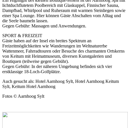
Ein Highlight des kleinen Boutique-Hotels ist der Aarnhoog Spa mit
lichtduchflutetem Poolbereich mit Glaskuppel, Finnischer Sauna,
Dampfbad, Whirlpool und Ruheraum mit warmen Steinliegen sowie
einer Spa Lounge. Hier können Gäste Abschalten vom Alltag und
die Seele baumeln lassen.
Gegen Gebühr: Massagen und Anwendungen.
SPORT & FREIZEIT
Gäste haben auf der Insel ein breites Spektrum an
Freizeitmöglichkeiten wie Wanderungen im Weltnaturerbe
Wattenmeer, Fahrradtouren oder Besuche des charmanten Ortskerns
von Keitum mit Heimatmuseum, diversen Kunstgalerien und
Boutiquen (teilweise gegen Gebühr).
Gegen Gebühr: In der näheren Umgebung befinden sich vier
erstklassige 18-Loch-Golfplätze.
Auch gesucht als: Hotel Aarnhoog Sylt, Hotel Aarnhoog Keitum
Sylt, Keitum Hotel Aarnhoog
Fotos © Aarnhoog Sylt