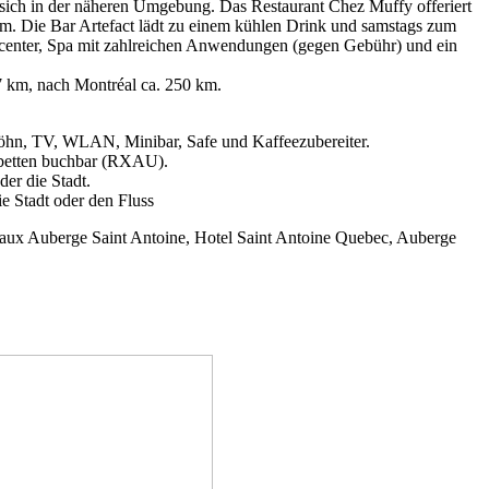
ich in der näheren Umgebung. Das Restaurant Chez Muffy offeriert
rm. Die Bar Artefact lädt zu einem kühlen Drink und samstags zum
scenter, Spa mit zahlreichen Anwendungen (gegen Gebühr) und ein
 km, nach Montréal ca. 250 km.
Föhn, TV, WLAN, Minibar, Safe und Kaffeezubereiter.
lbetten buchbar (RXAU).
er die Stadt.
e Stadt oder den Fluss
ux Auberge Saint Antoine, Hotel Saint Antoine Quebec, Auberge