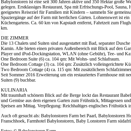
Babylonstoren ist eine seit 300 Jahren aktive und 350 Hektar große 
gelegen. Erstklassiges Restaurant, Spa mit Erfrischungs-Pool, Sauna, 
geeignetes Reiseziel für Familien mit Kindern – sammeln Sie gemeins
Spaziergänge auf der Farm mit herrlichen Gärten. Lohnenswert ist ein
Küchengartens. Ca. 60 km von Kapstadt entfernt, Fahrtzeit zum Flugh
km.
DIE ZIMMER
Die 13 Chalets und Suiten sind ausgestattet mit Bad, separater Dus
Kamin. Alle bieten einen privaten Außenbereich mit Blick auf den Gar
Player und iPod-Dockingstation, WLAN (ohne Gebühr), Tee- und Kaff
One Bedroom Suite (6) ca. 104 qm: Mit Wohn- und Schlafraum.
One Bedroom Cottage (3) ca. 104 qm: Zusätzlich volleingerichtete Kü
Two Bedroom Cottage (4) ca. 115 qm: Mit zusätzlichem Schlafzimmer, 
Seit Sommer 2016 Erweiterung um ein restauriertes Farmhouse mit 
Suiten (9) buchbar.
KULINARIA
Mit traumhaft schönem Blick auf die Berge lockt das Restaurant Babe
und Gemüse aus dem eigenen Garten zum Frühstück, Mittagessen und
Speisen am Mittag. Verpflegung: Reichhaltiges englisches Frühstück in
Auch oft gesucht als: Babylonstoren Farm bei Paarl, Babylonstoren H
Franschhoek, Farmhotel Babylonstoren, Baby Lonstoren Farm südafri
Fotos: © Babylonstoren Farm