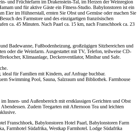
Wein- und Früchtefarm im Drakenstein-Tal, im Herzen der Weinregion
Hamam und für aktive Gäste ein Fitness-Studio. Babylonstoren ist ein
am Eier im Hühnerstall, ernten Sie Obst und Gemüse oder machen Sie
 Besuch des Farmstore und des einzigartigen französischen
afen ca. 45 Minuten. Nach Paarl ca. 15 km, nach Franschhoek ca. 23
che und Badewanne, Fußbodenheizung, großzügigen Sitzbereichen und
ten oder die Weinfarm. Ausgestattet mit TV, Telefon, teilweise CD-
eekocher, Klimaanlage, Deckenventilator, Minibar und Safe.
che.
ideal für Familien mit Kindern, auf Anfrage buchbar.
neuem Swimming Pool, Sauna, Salzraum und Bibliothek. Farmhouse
l im Innen- und Außenbereich mit erstklassigen Gerichten und Obst
 Abendessen. Zudem Teegarten mit Afternoon Tea und leichten
klusive.
otel Franschhoek, Babylonstoren Hotel Paarl, Babylonstoren Farm
ka, Farmhotel Südafrika, Westkap Farmhotel. Lodge Südafrika