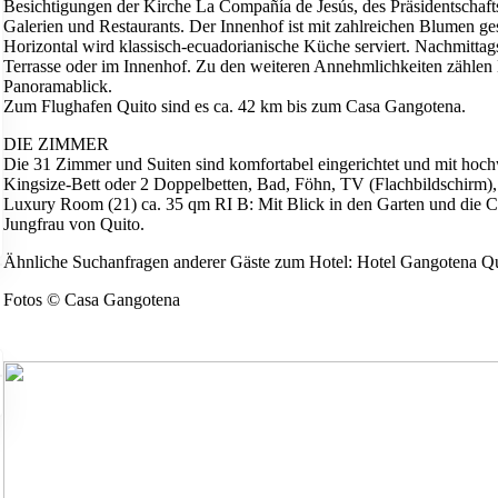
Besichtigungen der Kirche La Compañía de Jesús, des Präsidentschafts
Galerien und Restaurants. Der Innenhof ist mit zahlreichen Blumen g
Horizontal wird klassisch-ecuadorianische Küche serviert. Nachmittags 
Terrasse oder im Innenhof. Zu den weiteren Annehmlichkeiten zählen B
Panoramablick.
Zum Flughafen Quito sind es ca. 42 km bis zum Casa Gangotena.
DIE ZIMMER
Die 31 Zimmer und Suiten sind komfortabel eingerichtet und mit hochw
Kingsize-Bett oder 2 Doppelbetten, Bad, Föhn, TV (Flachbildschirm
Luxury Room (21) ca. 35 qm RI B: Mit Blick in den Garten und die Ca
Jungfrau von Quito.
Ähnliche Suchanfragen anderer Gäste zum Hotel: Hotel Gangotena Qu
Fotos © Casa Gangotena