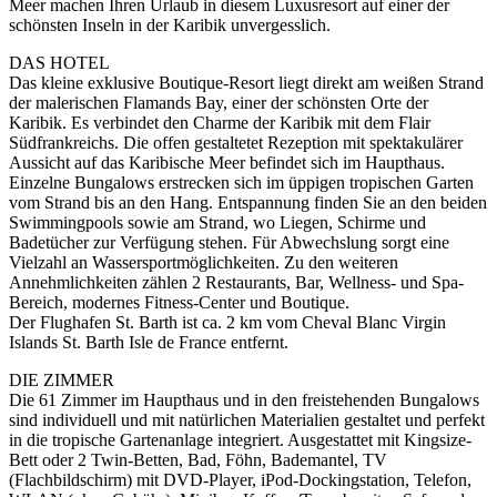
Meer machen Ihren Urlaub in diesem Luxusresort auf einer der
schönsten Inseln in der Karibik unvergesslich.
DAS HOTEL
Das kleine exklusive Boutique-Resort liegt direkt am weißen Strand
der malerischen Flamands Bay, einer der schönsten Orte der
Karibik. Es verbindet den Charme der Karibik mit dem Flair
Südfrankreichs. Die offen gestaltetet Rezeption mit spektakulärer
Aussicht auf das Karibische Meer befindet sich im Haupthaus.
Einzelne Bungalows erstrecken sich im üppigen tropischen Garten
vom Strand bis an den Hang. Entspannung finden Sie an den beiden
Swimmingpools sowie am Strand, wo Liegen, Schirme und
Badetücher zur Verfügung stehen. Für Abwechslung sorgt eine
Vielzahl an Wassersportmöglichkeiten. Zu den weiteren
Annehmlichkeiten zählen 2 Restaurants, Bar, Wellness- und Spa-
Bereich, modernes Fitness-Center und Boutique.
Der Flughafen St. Barth ist ca. 2 km vom Cheval Blanc Virgin
Islands St. Barth Isle de France entfernt.
DIE ZIMMER
Die 61 Zimmer im Haupthaus und in den freistehenden Bungalows
sind individuell und mit natürlichen Materialien gestaltet und perfekt
in die tropische Gartenanlage integriert. Ausgestattet mit Kingsize-
Bett oder 2 Twin-Betten, Bad, Föhn, Bademantel, TV
(Flachbildschirm) mit DVD-Player, iPod-Dockingstation, Telefon,