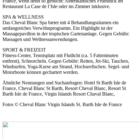
France, wenn denn so gebucht: Amerikanisches Frühstück im
Restaurant La Case de l’Isle oder im Zimmer inklusive.
SPA & WELLNESS
Das Cheval Blanc Spa bietet mit 4 Behandlungsräumen ein
umfangreiches Verwöhnprogramm. Ein Highlight ist der
Massagepavillon in der tropischen Gartenanlage. Gegen Gebühr:
Massagen und Wellnessanwendungen.
SPORT & FREIZEIT
Fitness-Center, Tennisplatz mit Flutlicht (ca. 5 Fahrminuten
entfernt), Schnorcheln. Gegen Gebühr: Reiten, Jet-Ski, Tauchen,
Windsurfen, Yoga-Kurse am Strand, Hochseefischen. Segel- und
Motorboote können gechartert werden.
Ähnliche Nennungen und Suchanfragen: Hotel St Barth Isle de
France, Cheval Blanc St Barth, Resort Cheval Blanc, Resort St
Barth Isle de France, Virgin Islands Resort Chaval Blanc,
Fotos © Cheval Blanc Virgin Islands St. Barth Isle de France