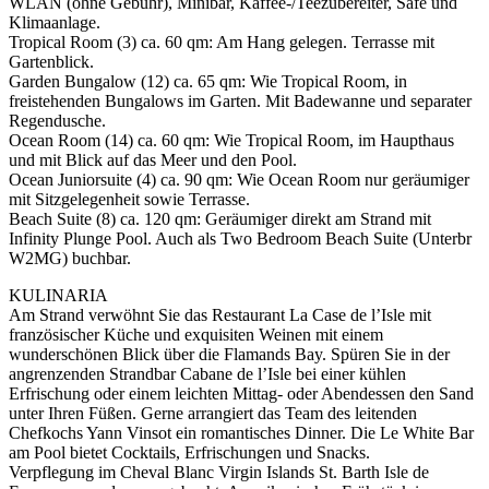
WLAN (ohne Gebühr), Minibar, Kaffee-/Teezubereiter, Safe und
Klimaanlage.
Tropical Room (3) ca. 60 qm: Am Hang gelegen. Terrasse mit
Gartenblick.
Garden Bungalow (12) ca. 65 qm: Wie Tropical Room, in
freistehenden Bungalows im Garten. Mit Badewanne und separater
Regendusche.
Ocean Room (14) ca. 60 qm: Wie Tropical Room, im Haupthaus
und mit Blick auf das Meer und den Pool.
Ocean Juniorsuite (4) ca. 90 qm: Wie Ocean Room nur geräumiger
mit Sitzgelegenheit sowie Terrasse.
Beach Suite (8) ca. 120 qm: Geräumiger direkt am Strand mit
Infinity Plunge Pool. Auch als Two Bedroom Beach Suite (Unterbr
W2MG) buchbar.
KULINARIA
Am Strand verwöhnt Sie das Restaurant La Case de l’Isle mit
französischer Küche und exquisiten Weinen mit einem
wunderschönen Blick über die Flamands Bay. Spüren Sie in der
angrenzenden Strandbar Cabane de l’Isle bei einer kühlen
Erfrischung oder einem leichten Mittag- oder Abendessen den Sand
unter Ihren Füßen. Gerne arrangiert das Team des leitenden
Chefkochs Yann Vinsot ein romantisches Dinner. Die Le White Bar
am Pool bietet Cocktails, Erfrischungen und Snacks.
Verpflegung im Cheval Blanc Virgin Islands St. Barth Isle de