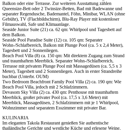
Balkon oder eine Terrasse. Zur weiteren Ausstattung zählen
Queensize-Bett oder 2 Twinsize-Betten, Bad mit Badewanne und
separater Regendusche, Bademantel, Föhn, Minibar, WLAN (ohne
Gebühr), TV (Flachbildschirm), Blu-Ray Player mit kostenloser
Filmauswahl, Safe und Klimaanlage.
Seaside Junior Suite (21) ca. 62 qm: Whirlpool und Tagesbett auf
dem Balkon.
Seaside Pool Paradise Suite (12) ca. 105 qm: Separater
Wohn-/Schlafbereich, Balkon mit Plunge Pool (ca. 5 x 2,4 Meter),
Tagesbett und 2 Sonnenliegen.
Beach Pool Villa (8) ca. 150 qm: Mit direktem Zugang zum Strand
und traumhaftem Meerblick. Separater Wohn-/Schlafbereich,
Terrasse mit privatem Plunge Pool mit Massagedüsen (ca. 5,5 x 3
Meter), Tagesbett und 2 Sonnenliegen. Auch in erster Strandreihe
buchbar (Unterbr. OUM)
Two Bedroom Beachfront Family Pool Villa (2) ca. 190 qm: Wie
Beach Pool Villa, jedoch mit 2 Schlafzimmern.
Devasom Sky Villa (2) ca. 430 qm: Penthouse mit traumhaftem
Meerblick, großer privater Pool (ca. 17,5 x 3,6 Meter) mit
Meerblick, Massagedüsen, 2 Schlafzimmern mit je 1 Whirlpool,
Wohnzimmer und separatem Esszimmer mit privater Bar.
KULINARIA
Im eleganten Takola Restaurant genießen Sie authentische
thailändische Gerichte und westliche Küche und erlesene Weine.