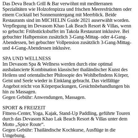
Das Deva Beach Grill & Bar verwöhnt mit mediterranen
Spezialitäten wie Holzofenpizza und frischen Meeresfrüchten oder
einem Cocktail bei Sonnenuntergang mit Meerblick. Beide
Restaurants sind im MICHELIN Guide 2021 auserwählt worden.
Verpflegung im Devasom Khao Lak Beach Resort & Villas, wenn
so gebucht: Frühstücksbuffet im Takola Restaurant inklusive. Bei
gebuchter Halbpension zusätzlich 3-Gang-Mittag- oder 4-Gang-
Abendessen, bei gebuchter Vollpension zusätzlich 3-Gang-Mittag-
und 4-Gang-Abendessen inklusive.
SPA UND WELLNESS
Im Devasom Spa & Wellness werden durch eine optimal
ausbalancierte Kombination klassischer thailändischer Kunst des
Heilens und orientalischer Philosopie des Wohlbefindens Körper,
Geist und Seele wieder in Einklang gebracht. Das vielfältige
Angebot reicht von Körperpackungen, Gesichtsbehandlungen bis
hin zu Massagen.
Gegen Gebühr: Anwendungen, Massagen.
SPORT & FREIZEIT
Fitness-Center, Yoga, Kajak, Stand-Up Paddling, geführte Touren
durch das Devasom Khao Lak Beach Resort & Villas unter dem
Motto „Spice Route“.
Gegen Gebühr: Thailändische Kochkurse, Ausflüge in die
Umgebung.