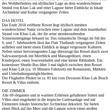
des Wohlbefindens mit idyllischer Lage an dem wunderschönen
Strand von Khao Lak und einer Lagune bietet Einblicke in lokale
Architektur und Kultur vergangener Zeiten.
DAS HOTEL
Das Ende 2018 eröffnete Resort liegt idyllisch inmitten
wunderschöner Natur zwischen einer Lagune und dem traumhaften
Strand von Khao Lak, der für seine atemberaubenden
Sonnenuntergänge bekannt ist. Das romantische Design im Stil des
6. und 7. Jahrhunderts lässt das Flair Thailands vergangener Zeiten
aufleben und bietet einen Einblick in längst vergessene Kulturen.
Neben seiner hervorragenden Lage überzeugt das Resort durch zwei
Salzwasserpools mit Meerblick und Massagedüsen, einen
Kinderpool, einen Souvenirladen und eine kleine Bibliothek. Ein
kostenloser Shuttle-Bus fährt 3 mal täglich zwischen dem Resort
und Khao Lak (ca. 10 Minuten Fahrtzeit) mit Restaurants, Märkten
und Unterhaltungsmöglichkeiten.
Der Flughafen Phuket ist ca. 81 km vom Devasom Khao Lak Beach
Resort & Villas entfernt.
DIE ZIMMER
Alle 69 eleganten und in warmen Erdtönen gehaltenen Suiten und
Villen sind eingebettet in die tropische Gartenanlage und mit
Elementen lokaler historischer Architektur dekoriert. Sie bieten
einen Blick auf das Meer und die Lagune sowie einen großen