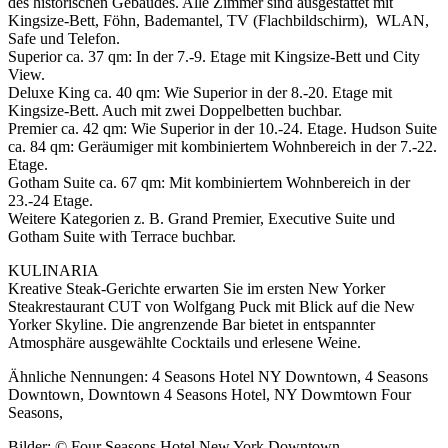
des historischen Gebäudes. Alle Zimmer sind ausgestattet mit
Kingsize-Bett, Föhn, Bademantel, TV (Flachbildschirm), WLAN,
Safe und Telefon.
Superior ca. 37 qm: In der 7.-9. Etage mit Kingsize-Bett und City
View.
Deluxe King ca. 40 qm: Wie Superior in der 8.-20. Etage mit
Kingsize-Bett. Auch mit zwei Doppelbetten buchbar.
Premier ca. 42 qm: Wie Superior in der 10.-24. Etage. Hudson Suite
ca. 84 qm: Geräumiger mit kombiniertem Wohnbereich in der 7.-22.
Etage.
Gotham Suite ca. 67 qm: Mit kombiniertem Wohnbereich in der
23.-24 Etage.
Weitere Kategorien z. B. Grand Premier, Executive Suite und
Gotham Suite with Terrace buchbar.
KULINARIA
Kreative Steak-Gerichte erwarten Sie im ersten New Yorker
Steakrestaurant CUT von Wolfgang Puck mit Blick auf die New
Yorker Skyline. Die angrenzende Bar bietet in entspannter
Atmosphäre ausgewählte Cocktails und erlesene Weine.
Ähnliche Nennungen: 4 Seasons Hotel NY Downtown, 4 Seasons
Downtown, Downtown 4 Seasons Hotel, NY Dowmtown Four
Seasons,
Bilder: © Four Seasons Hotel New York Downtown