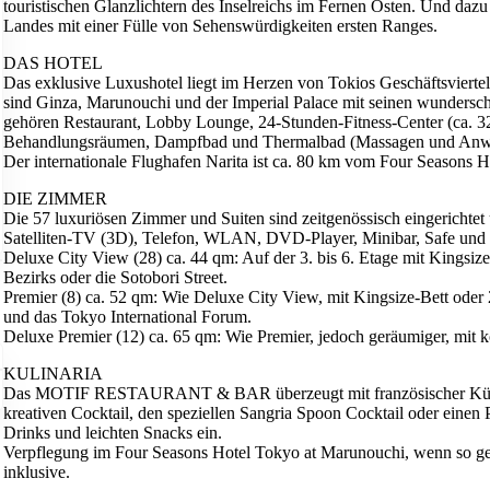
touristischen Glanzlichtern des Inselreichs im Fernen Osten. Und dazu 
Landes mit einer Fülle von Sehenswürdigkeiten ersten Ranges.
DAS HOTEL
Das exklusive Luxushotel liegt im Herzen von Tokios Geschäftsviertel
sind Ginza, Marunouchi und der Imperial Palace mit seinen wundersc
gehören Restaurant, Lobby Lounge, 24-Stunden-Fitness-Center (ca. 3
Behandlungsräumen, Dampfbad und Thermalbad (Massagen und Anw
Der internationale Flughafen Narita ist ca. 80 km vom Four Seasons H
DIE ZIMMER
Die 57 luxuriösen Zimmer und Suiten sind zeitgenössisch eingerichte
Satelliten-TV (3D), Telefon, WLAN, DVD-Player, Minibar, Safe und
Deluxe City View (28) ca. 44 qm: Auf der 3. bis 6. Etage mit Kingsiz
Bezirks oder die Sotobori Street.
Premier (8) ca. 52 qm: Wie Deluxe City View, mit Kingsize-Bett oder
und das Tokyo International Forum.
Deluxe Premier (12) ca. 65 qm: Wie Premier, jedoch geräumiger, mit 
KULINARIA
Das MOTIF RESTAURANT & BAR überzeugt mit französischer Küche.
kreativen Cocktail, den speziellen Sangria Spoon Cocktail oder eine
Drinks und leichten Snacks ein.
Verpflegung im Four Seasons Hotel Tokyo at Marunouchi, wenn 
inklusive.