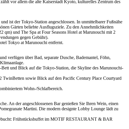
zählt vor allem die alte Kaiserstadt Kyoto, kulturelles Zentrum des
 und ist der Tokyo-Station angeschlossen. In unmittelbarer Fußnähe
hönen Gärten beliebte Ausflugsziele. Zu den Annehmlichkeiten
22 qm) und The Spa at Four Seasons Hotel at Marunouchi mit 2
endungen gegen Gebühr).
otel Tokyo at Marunouchi entfernt.
t und verfügen über Bad, separate Dusche, Bademantel, Föhn,
 Klimaanlage.
e-Bett und Blick auf die Tokyo-Station, die Skyline des Marunouchi-
 2 TwinBetten sowie Blick auf den Pacific Century Place Courtyard
kombiniertem Wohn-/Schlafbereich.
 An der angeschlossenen Bar genießen Sie Ihren Wein, einen
n Pomegranate Martini. Die modern designte Lobby Lounge lädt zu
so gebucht: Frühstücksbuffet im MOTIF RESTAURANT & BAR