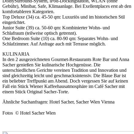
DolbySurround-System, iPod-Dockingstation, WLAN (ohne
Gebühr), Minibar, Safe, Klimaanlage. Bei Exellentplaces erst ab den
komfortableren Kategorien.
Top Deluxe (34) ca. 45-50 qm: Luxuriös und im historischen Stil
eingerichtet.
Junior Suite (39) ca. 50-60 qm: Kombinierter Wohn- und
Schlafraum (teilweise optisch getrennt).
One Bedroom Suite (10) ca. 80-90 qm: Separates Wohn- und
Schlafzimmer. Auf Anfrage auch mit Terrasse möglich.
KULINARIA
In den 2 ausgezeichneten Gourmet-Restaurants Rote Bar und Anna
Sacher genießen Sie kulinarische Hochgenüsse. Die
unterschiedlichen Gerichte vereinen Tradition und Innovation und
sind gleichzeitig leicht und geschmacksintensiv. Die Blaue Bar ist
ein beliebter Treffpunkt am Abend. Doch vergessen Sie auf keinen
Fall ein Stück Wiener Kaffeehausatmosphäre im Café Sacher mit
einem Stück Original Sacher-Torte.
Ähnliche Suchanfragen: Hotel Sacher, Sacher Wien Vienna
Fotos  © Hotel Sacher Wien