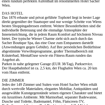
einen rundum perfekten Aufenthalt im renommierten Hotel Sacher
Wien.
DAS HOTEL
Das 1876 erbaute und privat geführte Tophotel liegt in bester Lage
direkt gegenüber der Staatsoper und nur wenige Schritte von Wiens
besten Shoppingadressen entfernt. Weitere Besonderheiten sind die
individuelle Betreuung und die einmalige Atmosphäre der
Inneneinrichtung, die in jedem Raum Komfort auf höchstem Niveau
bietet. Der typische Wiener Charme zieht sich auch durch das
Sacher Boutique Spa, das eine Oase zum Entspannen darstellt
(Anwendungen gegen Gebühr). Auf Ihre persönlichen Bedürfnisse
abgestimmte Verwöhnprogramme, großer Thermalbereich mit
Kräuterbad, MentalOase sowie ein Fitness-Raum runden das
Angebot ab.
Parken in nahe gelegener Garage (EUR 38/Tag), Parkservice.
Der Hauptbahnhof ist ca. 2,5 km, der Flughafen Wien ca. 20 km
vom Haus entfernt.
DIE ZIMMER
Jedes der 149 Zimmer und Suiten vom Hotel Sacher Wien erhält
durch wertvolle Materialien, elegantes Mobiliar, Antiquitäten und
ausgewählte Kunstgegenstände seinen eigenen Charakter und bietet
ein luxuriöses Ambiente. Mit Marmorbad, separater Badewanne,
Dusche und Toilette, Bademantel, Föhn, Flatscreen-TV,