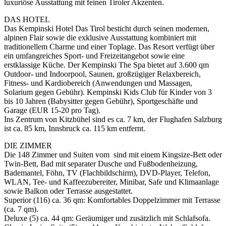
luxuriöse Ausstattung mit feinen Tiroler Akzenten.
DAS HOTEL
Das Kempinski Hotel Das Tirol besticht durch seinen modernen,
alpinen Flair sowie die exklusive Ausstattung kombiniert mit
traditionellem Charme und einer Toplage. Das Resort verfügt über
ein umfangreiches Sport- und Freizeitangebot sowie eine
erstklassige Küche. Der Kempinski The Spa bietet auf 3.600 qm
Outdoor- und Indoorpool, Saunen, großzügiger Relaxbereich,
Fitness- und Kardiobereich (Anwendungen und Massagen,
Solarium gegen Gebühr). Kempinski Kids Club für Kinder von 3
bis 10 Jahren (Babysitter gegen Gebühr), Sportgeschäfte und
Garage (EUR 15-20 pro Tag).
Ins Zentrum von Kitzbühel sind es ca. 7 km, der Flughafen Salzburg
ist ca. 85 km, Innsbruck ca. 115 km entfernt.
DIE ZIMMER
Die 148 Zimmer und Suiten vom sind mit einem Kingsize-Bett oder
Twin-Bett, Bad mit separater Dusche und Fußbodenheizung,
Bademantel, Föhn, TV (Flachbildschirm), DVD-Player, Telefon,
WLAN, Tee- und Kaffeezubereiter, Minibar, Safe und Klimaanlage
sowie Balkon oder Terrasse ausgestattet.
Superior (116) ca. 36 qm: Komfortables Doppelzimmer mit Terrasse
(ca. 7 qm).
Deluxe (5) ca. 44 qm: Geräumiger und zusätzlich mit Schlafsofa.