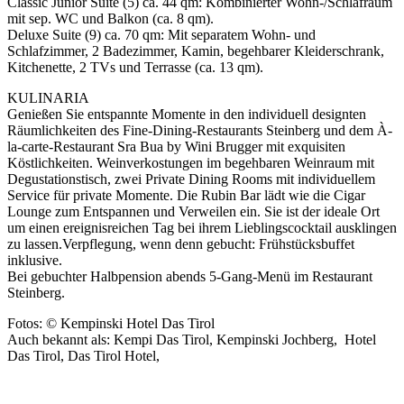
Classic Junior Suite (5) ca. 44 qm: Kombinierter Wohn-/Schlafraum
mit sep. WC und Balkon (ca. 8 qm).
Deluxe Suite (9) ca. 70 qm: Mit separatem Wohn- und
Schlafzimmer, 2 Badezimmer, Kamin, begehbarer Kleiderschrank,
Kitchenette, 2 TVs und Terrasse (ca. 13 qm).
KULINARIA
Genießen Sie entspannte Momente in den individuell designten
Räumlichkeiten des Fine-Dining-Restaurants Steinberg und dem À-
la-carte-Restaurant Sra Bua by Wini Brugger mit exquisiten
Köstlichkeiten. Weinverkostungen im begehbaren Weinraum mit
Degustationstisch, zwei Private Dining Rooms mit individuellem
Service für private Momente. Die Rubin Bar lädt wie die Cigar
Lounge zum Entspannen und Verweilen ein. Sie ist der ideale Ort
um einen ereignisreichen Tag bei ihrem Lieblingscocktail ausklingen
zu lassen.Verpflegung, wenn denn gebucht: Frühstücksbuffet
inklusive.
Bei gebuchter Halbpension abends 5-Gang-Menü im Restaurant
Steinberg.
Fotos: © Kempinski Hotel Das Tirol
Auch bekannt als: Kempi Das Tirol, Kempinski Jochberg, Hotel
Das Tirol, Das Tirol Hotel,