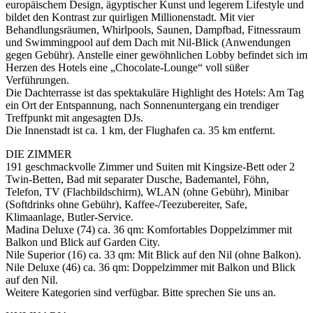
europäischem Design, ägyptischer Kunst und legerem Lifestyle und
bildet den Kontrast zur quirligen Millionenstadt. Mit vier
Behandlungsräumen, Whirlpools, Saunen, Dampfbad, Fitnessraum
und Swimmingpool auf dem Dach mit Nil-Blick (Anwendungen
gegen Gebühr). Anstelle einer gewöhnlichen Lobby befindet sich im
Herzen des Hotels eine „Chocolate-Lounge“ voll süßer
Verführungen.
Die Dachterrasse ist das spektakuläre Highlight des Hotels: Am Tag
ein Ort der Entspannung, nach Sonnenuntergang ein trendiger
Treffpunkt mit angesagten DJs.
Die Innenstadt ist ca. 1 km, der Flughafen ca. 35 km entfernt.
DIE ZIMMER
191 geschmackvolle Zimmer und Suiten mit Kingsize-Bett oder 2
Twin-Betten, Bad mit separater Dusche, Bademantel, Föhn,
Telefon, TV (Flachbildschirm), WLAN (ohne Gebühr), Minibar
(Softdrinks ohne Gebühr), Kaffee-/Teezubereiter, Safe,
Klimaanlage, Butler-Service.
Madina Deluxe (74) ca. 36 qm: Komfortables Doppelzimmer mit
Balkon und Blick auf Garden City.
Nile Superior (16) ca. 33 qm: Mit Blick auf den Nil (ohne Balkon).
Nile Deluxe (46) ca. 36 qm: Doppelzimmer mit Balkon und Blick
auf den Nil.
Weitere Kategorien sind verfügbar. Bitte sprechen Sie uns an.