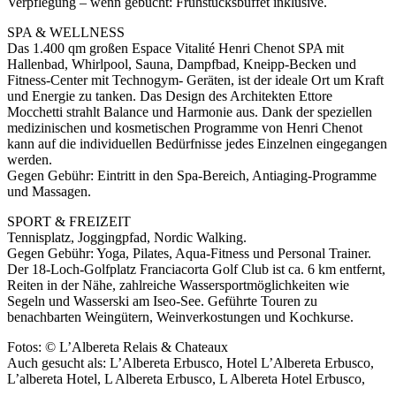
Verpflegung – wenn gebucht: Frühstücksbuffet inklusive.
SPA & WELLNESS
Das 1.400 qm großen Espace Vitalité Henri Chenot SPA mit
Hallenbad, Whirlpool, Sauna, Dampfbad, Kneipp-Becken und
Fitness-Center mit Technogym- Geräten, ist der ideale Ort um Kraft
und Energie zu tanken. Das Design des Architekten Ettore
Mocchetti strahlt Balance und Harmonie aus. Dank der speziellen
medizinischen und kosmetischen Programme von Henri Chenot
kann auf die individuellen Bedürfnisse jedes Einzelnen eingegangen
werden.
Gegen Gebühr: Eintritt in den Spa-Bereich, Antiaging-Programme
und Massagen.
SPORT & FREIZEIT
Tennisplatz, Joggingpfad, Nordic Walking.
Gegen Gebühr: Yoga, Pilates, Aqua-Fitness und Personal Trainer.
Der 18-Loch-Golfplatz Franciacorta Golf Club ist ca. 6 km entfernt,
Reiten in der Nähe, zahlreiche Wassersportmöglichkeiten wie
Segeln und Wasserski am Iseo-See. Geführte Touren zu
benachbarten Weingütern, Weinverkostungen und Kochkurse.
Fotos: © L’Albereta Relais & Chateaux
Auch gesucht als: L’Albereta Erbusco, Hotel L’Albereta Erbusco,
L’albereta Hotel, L Albereta Erbusco, L Albereta Hotel Erbusco,