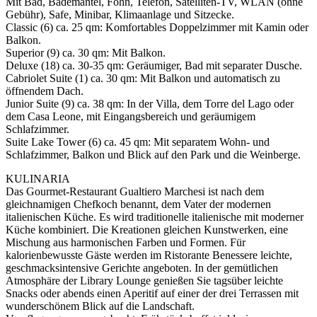
Mit Bad, Bademantel, Föhn, Telefon, Satelliten-TV, WLAN (ohne
Gebühr), Safe, Minibar, Klimaanlage und Sitzecke.
Classic (6) ca. 25 qm: Komfortables Doppelzimmer mit Kamin oder
Balkon.
Superior (9) ca. 30 qm: Mit Balkon.
Deluxe (18) ca. 30-35 qm: Geräumiger, Bad mit separater Dusche.
Cabriolet Suite (1) ca. 30 qm: Mit Balkon und automatisch zu
öffnendem Dach.
Junior Suite (9) ca. 38 qm: In der Villa, dem Torre del Lago oder
dem Casa Leone, mit Eingangsbereich und geräumigem
Schlafzimmer.
Suite Lake Tower (6) ca. 45 qm: Mit separatem Wohn- und
Schlafzimmer, Balkon und Blick auf den Park und die Weinberge.
KULINARIA
Das Gourmet-Restaurant Gualtiero Marchesi ist nach dem
gleichnamigen Chefkoch benannt, dem Vater der modernen
italienischen Küche. Es wird traditionelle italienische mit moderner
Küche kombiniert. Die Kreationen gleichen Kunstwerken, eine
Mischung aus harmonischen Farben und Formen. Für
kalorienbewusste Gäste werden im Ristorante Benessere leichte,
geschmacksintensive Gerichte angeboten. In der gemütlichen
Atmosphäre der Library Lounge genießen Sie tagsüber leichte
Snacks oder abends einen Aperitif auf einer der drei Terrassen mit
wunderschönem Blick auf die Landschaft.