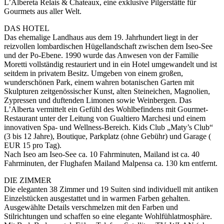
L’Albereta Relais & Chateaux, eine exklusive Pilgerstätte für
Gourmets aus aller Welt.
DAS HOTEL
Das ehemalige Landhaus aus dem 19. Jahrhundert liegt in der
reizvollen lombardischen Hügellandschaft zwischen dem Iseo-See
und der Po-Ebene. 1990 wurde das Anwesen von der Familie
Moretti vollständig restauriert und in ein Hotel umgewandelt und ist
seitdem in privatem Besitz. Umgeben von einem großen,
wunderschönen Park, einem wahren botanischen Garten mit
Skulpturen zeitgenössischer Kunst, alten Steineichen, Magnolien,
Zypressen und duftenden Limonen sowie Weinbergen. Das
L’Alberta vermittelt ein Gefühl des Wohlbefindens mit Gourmet-
Restaurant unter der Leitung von Gualtiero Marchesi und einem
innovativen Spa- und Wellness-Bereich. Kids Club „Maty’s Club“
(3 bis 12 Jahre), Boutique, Parkplatz (ohne Gebühr) und Garage (
EUR 15 pro Tag).
Nach Iseo am Iseo-See ca. 10 Fahrminuten, Mailand ist ca. 40
Fahrminuten, der Flughafen Mailand Malpensa ca. 130 km entfernt.
DIE ZIMMER
Die eleganten 38 Zimmer und 19 Suiten sind individuell mit antiken
Einzelstücken ausgestattet und in warmen Farben gehalten.
Ausgewählte Details verschmelzen mit den Farben und
Stilrichtungen und schaffen so eine elegante Wohlfühlatmosphäre.