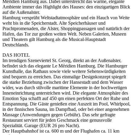
Méridien Hamburg aus. Dabei unterstreicht das warme, elegante
Ambiente immer das Highlight des Hauses: den einzigartigen Blick
auf die Außenalster.
Hamburg versprüht Weltstadtatmosphäre und ein Hauch von Weite
weht bis in die Speicherstadt. Alte Speicherhäuser und
Prachtpromenaden, die Alster, Shoppingpassagen und natürlich der
Hafen, das Tor zur großen weiten Welt. Neben Galerien, Museen
und Theatern gilt Hamburg als die Musical-Hauptstadt
Deutschlands.
DAS HOTEL
Im trendigen Szeneviertel St. Georg, direkt an der Außenalster,
befindet sich das elegante Le Méridien Hamburg. Die Hamburger
Kunsthalle, das Rathaus sowie viele weitere Sehenswürdigkeiten
sind bequem zu erreichen. Das einmalige Designkonzept spiegelt
die starke Beziehung zwischen der Hansestadt und dem Wasser
wider, was durch stilvolle maritime Elemente in der hochwertigen
Inneneinrichtung unterstrichen wird. Die elegante Atmosphäre des
Emotion Spa schafft auf 450 qm einen perfekten Ort der Ruhe und
Entspannung. Die Gäste genießen eine Auszeit im Pool, Whirlpool,
in der finnischen Sauna, im Dampfbad, oder bei einer angenehmen
Massage (Anwendungen gegen Gebühr). Das sehr gefragte
Restaurant serviert für jeden Geschmack eine genussvolle
Spezialität. Garage (EUR 26 pro Nacht).
Der Hauptbahnhof ist ca. 600 m und der Flughafen ca. 11 km