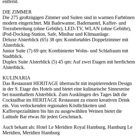
entfernt.
DIE ZIMMER
Die 275 großzügigen Zimmer und Suiten sind in warmen Farbtönen
modern eingerichtet. Mit Badewanne, Bademantel, Kaffee- und
Teezubereitung (ohne Gebühr), LED-TV, WLAN (ohne Gebühr),
iPod-Docking-Station, Safe, Minibar und Klimaanlage.
Deluxe Alsterblick (65) 38 qm: Komfortables Doppelzimmer mit
Alsterblick.
Junior Suite (7) 69 qm: Kombinierter Wohn- und Schlafraum mit
Stadtblick.
Duplex Suite Alsterblick (5) 45 qm: Auf zwei Etagen mit herrlichem
Alsterblick.
KULINARIA
Das Restaurant HERITAGE überrascht mit inspirierendem Design
in der 9. Etage des Hotels und bietet eine kulinarische Sinnesreise
bei traumhaftem Alsterblick. Zum Ausklingen des Tages lädt die
Cocktailbar im HERITAGE Restaurant zu einem kreativen Drink
ein. Von verlockenden regionalen Köstlichkeiten und
Kaffeespezialitäten bis hin zu ausgewählten Weinen bietet die
Latitude Bar etwas für jeden Geschmack.
Auch bekant als: Hotel Le Meridien Royal Hamburg, Hamburg Le
Meridien, Meridien Hamburg