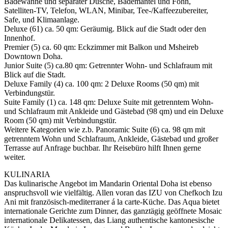
Badewanne und separater Dusche, Bademantel und Föhn,
Satelliten-TV, Telefon, WLAN, Minibar, Tee-/Kaffeezubereiter,
Safe, und Klimaanlage.
Deluxe (61) ca. 50 qm: Geräumig. Blick auf die Stadt oder den
Innenhof.
Premier (5) ca. 60 qm: Eckzimmer mit Balkon und Msheireb
Downtown Doha.
Junior Suite (5) ca.80 qm: Getrennter Wohn- und Schlafraum mit
Blick auf die Stadt.
Deluxe Family (4) ca. 100 qm: 2 Deluxe Rooms (50 qm) mit
Verbindungstür.
Suite Family (1) ca. 148 qm: Deluxe Suite mit getrenntem Wohn-
und Schlafraum mit Ankleide und Gästebad (98 qm) und ein Deluxe
Room (50 qm) mit Verbindungstür.
Weitere Kategorien wie z.b. Panoramic Suite (6) ca. 98 qm mit
getrenntem Wohn und Schlafraum, Ankleide, Gästebad und großer
Terrasse auf Anfrage buchbar. Ihr Reisebüro hilft Ihnen gerne
weiter.
KULINARIA
Das kulinarische Angebot im Mandarin Oriental Doha ist ebenso
anspruchsvoll wie vielfältig. Allen voran das IZU von Chefkoch Izu
Ani mit französisch-mediterraner á la carte-Küche. Das Aqua bietet
internationale Gerichte zum Dinner, das ganztägig geöffnete Mosaic
internationale Delikatessen, das Liang authentische kantonesische