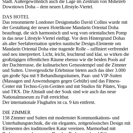
Stadt. Außergewöhnlich auch die Lage im Zentrum von Msheireb
Downtown Doha – dem neuen Lifestyle-Viertel.
DAS HOTEL
Das renommierte Londoner Designstudio David Collins wurde mit
der Gestaltung der neuen Hotelikone Mandarin Oriental Doha
beauftragt, die sich harmonisch und weg vom orientalischen Pomp
in das neue Lifestyle-Viertel einfügt. Vor dem Hintergrund Dohas
als alter Seefahrernation spielen nautische Design-Elemente om
Mandarin Oriental Doha eine tragende Rolle – raffiniert verfremdet
und neu interpretiert. Licht, leicht, leuchtend und klar, so wirken die
großzügigen öffentlichen Räume ebenso wie die beiden Pools auf
der Dachterrasse, die kulinarischen Genusstempel und die Zimmer
und Suiten. Unvergessliche Erlebnisse bieten auch das über 3.000
qm große Spa mit 9 Behandlungsräumen, Paar- und VIP-Suiten
(Massagen und Anwendungen gegen Gebühr) und das Fitness-
Center mit Techno-Gym-Geräten und mit Studios für Pilates, Yoga
und TRX. Die Altstadt und der Souk sind wie auch das neue
Nationalmuseum zu Fuß erreichbar.
Der internationale Flughafen ist ca. 9 km entfernt.
DIE ZIMMER
158 Zimmer und Suiten mit modernster Kommunikations- und
Unterhaltungstechnik, die ein elegantes, zeitgenössisches Design mit
Elementen des traditionellen Katar vereinen. Marmorbad mit