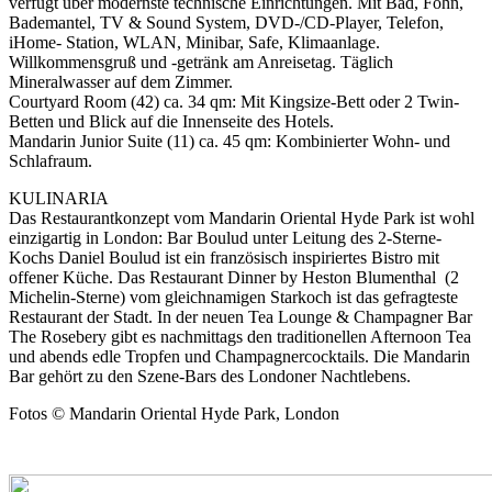
verfügt über modernste technische Einrichtungen. Mit Bad, Föhn,
Bademantel, TV & Sound System, DVD-/CD-Player, Telefon,
iHome- Station, WLAN, Minibar, Safe, Klimaanlage.
Willkommensgruß und -getränk am Anreisetag. Täglich
Mineralwasser auf dem Zimmer.
Courtyard Room (42) ca. 34 qm: Mit Kingsize-Bett oder 2 Twin-
Betten und Blick auf die Innenseite des Hotels.
Mandarin Junior Suite (11) ca. 45 qm: Kombinierter Wohn- und
Schlafraum.
KULINARIA
Das Restaurantkonzept vom Mandarin Oriental Hyde Park ist wohl
einzigartig in London: Bar Boulud unter Leitung des 2-Sterne-
Kochs Daniel Boulud ist ein französisch inspiriertes Bistro mit
offener Küche. Das Restaurant Dinner by Heston Blumenthal (2
Michelin-Sterne) vom gleichnamigen Starkoch ist das gefragteste
Restaurant der Stadt. In der neuen Tea Lounge & Champagner Bar
The Rosebery gibt es nachmittags den traditionellen Afternoon Tea
und abends edle Tropfen und Champagnercocktails. Die Mandarin
Bar gehört zu den Szene-Bars des Londoner Nachtlebens.
Fotos © Mandarin Oriental Hyde Park, London