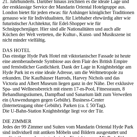
21. Jahrhunderts. Darüber hinaus zeichnen es die ideale Lage und
der erstklassige Service der Mandarin Oriental Hotelgruppe aus.
London bietet für jeden etwas: für Anhänger königlicher Traditionen
genauso wie für Individualisten, für Liebhaber ehrwürdig alter wie
futuristischer Architektur, für Edel-Shopper wie für
Schnäppchenjäger. Hier sind alle Nationalitäten und auch alle
Küchen der Welt vertreten, die Kultur-, Kunst- und Musikszene ist
nicht minder vielfältig.
DAS HOTEL
Das einstige Hyde Park Hotel mit viktorianischer Fassade ist heute
eine atemberaubende Symbiose aus dem Flair des British Empire
und fernöstlicher Gastlichkeit. Dank der Lage in Knightsbridge am
Hyde Park ist es eine ideale Adresse, um die Weltmetropole zu
erkunden. Die Kaufhäuser Harrods, Harvey Nichols und das
Victoria and Albert Museum liegen ganz in der Nähe. Der exklusive
Spa- und Wellnessbereich mit einem 17-m-Pool, Fitnessraum, 8
Behandlungsräumen, Dampfbad und Sanarium lädt zum Verweilen
ein (Anwendungen gegen Gebühr). Business-Center
(Internetzugang ohne Gebühr). Parken (ca. £ 50/Tag).
Die U-Bahn-Station Knightsbridge liegt vor der Tür.
DIE ZIMMER
Jedes der 99 Zimmer und Suiten vom Mandarin Oriental Hyde Park
sind individuell mit antiken Möbeln und Bildern ausgestattet und