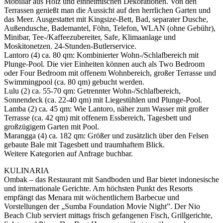
Mobiliar aus Holz und einheimischen Dekorationen. Von den
Terrassen genießt man die Aussicht auf den herrlichen Garten und
das Meer. Ausgestattet mit Kingsize-Bett, Bad, separater Dusche,
Außendusche, Bademantel, Föhn, Telefon, WLAN (ohne Gebühr),
Minibar, Tee-/Kaffeezubereiter, Safe, Klimaanlage und
Moskitonetzen. 24-Stunden-Butlerservice.
Lantoro (4) ca. 80 qm: Kombinierter Wohn-/Schlafbereich mit
Plunge-Pool. Die vier Einheiten können auch als Two Bedroom
oder Four Bedroom mit offenem Wohnbereich, großer Terrasse und
Swimmingpool (ca. 80 qm) gebucht werden.
Lulu (2) ca. 55-70 qm: Getrennter Wohn-/Schlafbereich,
Sonnendeck (ca. 22-40 qm) mit Liegestühlen und Plunge-Pool.
Lamba (2) ca. 45 qm: Wie Lantoro, näher zum Wasser mit großer
Terrasse (ca. 42 qm) mit offenem Essbereich, Tagesbett und
großzügigem Garten mit Pool.
Marangga (4) ca. 182 qm: Größer und zusätzlich über den Felsen
gebaute Bale mit Tagesbett und traumhaftem Blick.
Weitere Kategorien auf Anfrage buchbar.
KULINARIA
Ombak – das Restaurant mit Sandboden und Bar bietet indonesische
und internationale Gerichte. Am höchsten Punkt des Resorts
empfängt das Menara mit wöchentlichem Barbecue und
Vorstellungen der „Sumba Foundation Movie Night”. Der Nio
Beach Club serviert mittags frisch gefangenen Fisch, Grillgerichte,