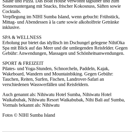
Salate und Pizza. Das Boat House verwöhnt tagsüber und zum
Sonnenuntergang mit Snacks, frischer Kokosnuss, Säften sowie
Cocktails.
Verpflegung im NIHI Sumba Island, wenn gebucht: Frühstück,
Mittag- und Abendessen à la carte sowie alkoholfreie Getränke
inklusive.
SPA & WELLNESS
Erholung pur bietet das idyllisch im Dschungel gelegene NihiOka
Spa mit Blick auf das Meer und die umliegenden Reisfelder. Gegen
Gebühr: Anwendungen, Massagen und Schönheitsanwendungen.
SPORT & FREIZEIT
Pilates- und Yoga-Stunden, Schnorcheln, Paddeln, Kajak,
Wakeboard, Wandern und Mountainbiking. Gegen Gebühr:
Tauchen, Reiten, Surfen, Fischen, Landrover-Safari an
verschiedenen Wasswerfällen und Reisfeldern.
Auch genannt als: Nihiwatu Hotel Sumba, Nihiwatu Hotel
Waikabubak, Nihiwatu Resort Waikabubak, Nihi Bali auf Sumba,
Vormals bekannt als: Nihiwatu
Fotos © NIHI Sumba Island