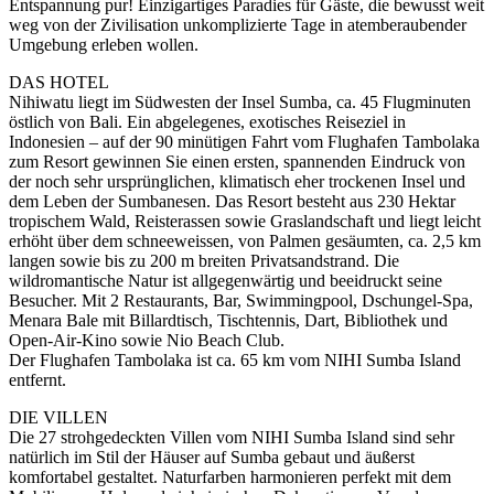
Entspannung pur! Einzigartiges Paradies für Gäste, die bewusst weit
weg von der Zivilisation unkomplizierte Tage in atemberaubender
Umgebung erleben wollen.
DAS HOTEL
Nihiwatu liegt im Südwesten der Insel Sumba, ca. 45 Flugminuten
östlich von Bali. Ein abgelegenes, exotisches Reiseziel in
Indonesien – auf der 90 minütigen Fahrt vom Flughafen Tambolaka
zum Resort gewinnen Sie einen ersten, spannenden Eindruck von
der noch sehr ursprünglichen, klimatisch eher trockenen Insel und
dem Leben der Sumbanesen. Das Resort besteht aus 230 Hektar
tropischem Wald, Reisterassen sowie Graslandschaft und liegt leicht
erhöht über dem schneeweissen, von Palmen gesäumten, ca. 2,5 km
langen sowie bis zu 200 m breiten Privatsandstrand. Die
wildromantische Natur ist allgegenwärtig und beeidruckt seine
Besucher. Mit 2 Restaurants, Bar, Swimmingpool, Dschungel-Spa,
Menara Bale mit Billardtisch, Tischtennis, Dart, Bibliothek und
Open-Air-Kino sowie Nio Beach Club.
Der Flughafen Tambolaka ist ca. 65 km vom NIHI Sumba Island
entfernt.
DIE VILLEN
Die 27 strohgedeckten Villen vom NIHI Sumba Island sind sehr
natürlich im Stil der Häuser auf Sumba gebaut und äußerst
komfortabel gestaltet. Naturfarben harmonieren perfekt mit dem