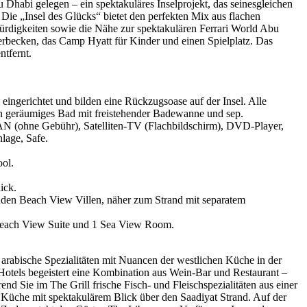
 Dhabi gelegen – ein spektakuläres Inselprojekt, das seinesgleichen
. Die „Insel des Glücks“ bietet den perfekten Mix aus flachen
ürdigkeiten sowie die Nähe zur spektakulären Ferrari World Abu
becken, das Camp Hyatt für Kinder und einen Spielplatz. Das
tfernt.
eingerichtet und bilden eine Rückzugsoase auf der Insel. Alle
n geräumiges Bad mit freistehender Badewanne und sep.
N (ohne Gebühr), Satelliten-TV (Flachbildschirm), DVD-Player,
lage, Safe.
ol.
ick.
enden Beach View Villen, näher zum Strand mit separatem
Beach View Suite und 1 Sea View Room.
e arabische Spezialitäten mit Nuancen der westlichen Küche in der
otels begeistert eine Kombination aus Wein-Bar und Restaurant –
nd Sie im The Grill frische Fisch- und Fleischspezialitäten aus einer
Küche mit spektakulärem Blick über den Saadiyat Strand. Auf der