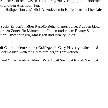
 Zudem steht den Gästen The Library zur Verfügung. Im modernen
äten und den Afternoon Tea.
hter Halbpension zusätzlich Abendessen in Buffetform im The Café
Seele. Es verfügt über 9 große Behandlungsräume, 3 davon bieten
eparaten Zonen für Männer und Frauen und einem Beauty Salon.
bühr: Anwendungen, Massagen und Beauty Salon.
f Club mit dem von der Golflegende Gary Player gestalteten 18-
der Besuch weiterer Golfplätze organisiert werden.
nd Villas Saadiyat Island, Park Hyatt Saadiyat Island, Saadiyat