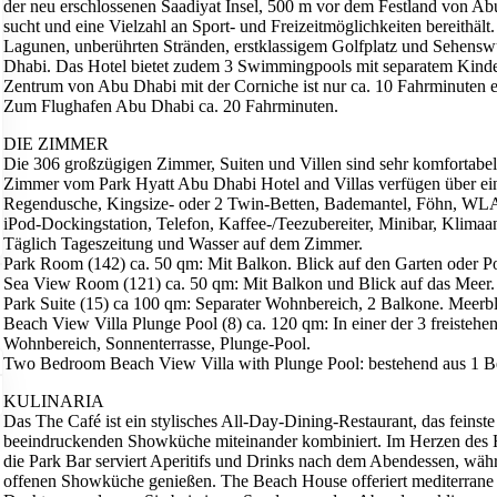
der neu erschlossenen Saadiyat Insel, 500 m vor dem Festland von Abu
sucht und eine Vielzahl an Sport- und Freizeitmöglichkeiten bereithält
Lagunen, unberührten Stränden, erstklassigem Golfplatz und Sehensw
Dhabi. Das Hotel bietet zudem 3 Swimmingpools mit separatem Kinder
Zentrum von Abu Dhabi mit der Corniche ist nur ca. 10 Fahrminuten en
Zum Flughafen Abu Dhabi ca. 20 Fahrminuten.
DIE ZIMMER
Die 306 großzügigen Zimmer, Suiten und Villen sind sehr komfortabel 
Zimmer vom Park Hyatt Abu Dhabi Hotel and Villas verfügen über ei
Regendusche, Kingsize- oder 2 Twin-Betten, Bademantel, Föhn, WLA
iPod-Dockingstation, Telefon, Kaffee-/Teezubereiter, Minibar, Klimaan
Täglich Tageszeitung und Wasser auf dem Zimmer.
Park Room (142) ca. 50 qm: Mit Balkon. Blick auf den Garten oder Po
Sea View Room (121) ca. 50 qm: Mit Balkon und Blick auf das Meer.
Park Suite (15) ca 100 qm: Separater Wohnbereich, 2 Balkone. Meerbl
Beach View Villa Plunge Pool (8) ca. 120 qm: In einer der 3 freisteh
Wohnbereich, Sonnenterrasse, Plunge-Pool.
Two Bedroom Beach View Villa with Plunge Pool: bestehend aus 1 
KULINARIA
Das The Café ist ein stylisches All-Day-Dining-Restaurant, das feinst
beeindruckenden Showküche miteinander kombiniert. Im Herzen des H
die Park Bar serviert Aperitifs und Drinks nach dem Abendessen, währe
offenen Showküche genießen. The Beach House offeriert mediterrane 