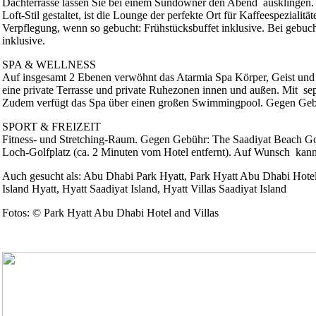
Dachterrasse lassen Sie bei einem Sundowner den Abend ausklingen.
Loft-Stil gestaltet, ist die Lounge der perfekte Ort für Kaffeespezialit
Verpflegung, wenn so gebucht: Frühstücksbuffet inklusive. Bei gebuc
inklusive.
SPA & WELLNESS
Auf insgesamt 2 Ebenen verwöhnt das Atarmia Spa Körper, Geist und 
eine private Terrasse und private Ruhezonen innen und außen. Mit s
Zudem verfügt das Spa über einen großen Swimmingpool. Gegen Ge
SPORT & FREIZEIT
Fitness- und Stretching-Raum. Gegen Gebühr: The Saadiyat Beach Gol
Loch-Golfplatz (ca. 2 Minuten vom Hotel entfernt). Auf Wunsch kann 
Auch gesucht als: Abu Dhabi Park Hyatt, Park Hyatt Abu Dhabi Hotel a
Island Hyatt, Hyatt Saadiyat Island, Hyatt Villas Saadiyat Island
Fotos: © Park Hyatt Abu Dhabi Hotel and Villas