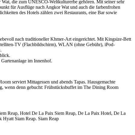
 Wat, die zum UNESCO-Weltkulturerbe gehören. Mit seiner sehr
punkt für Ausflüge nach Angkor Wat und auch die farbenfrohen
lichkeiten des Hotels zählen zwei Restaurants, eine Bar sowie
evoll nach traditioneller Khmer-Art eingerichtet. Mit Kingsize-Bett
atelliten-TV (Flachbildschirm), WLAN (ohne Gebühr), iPod-
.
blick.
 Gartenanlage im Innenhof.
 Room serviert Mittagessen und abends Tapas. Hausgemachte
ung, wenn denn gebucht: Frühstücksbuffet im The Dining Room
iem Reap, Hotel De La Paix Siem Reap, De La Paix Hotel, De La
rk Hyatt Siam Reap. Siam Reap