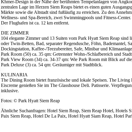
Khmer-Design in der Nähe der berühmten Tempelanlagen von Angkor
zentralen Lage im Herzen Siem Reaps bietet es einen guten Ausgangs
Märkte sowie die Altstadt sind fußläufig zu erreichen. Zu den Annehm
Wellness- und Spa-Bereich, zwei Swimmingpools und Fitness-Center.
Der Flughafen ist ca. 12 km entfernt.
DIE ZIMMER
104 elegante Zimmer und 13 Suiten vom Park Hyatt Siem Reap sind lieb
oder Twin-Betten, Bad, separater Regendusche, Föhn, Bademantel, S
Dockingstation, Kaffee-/Teezubereiter, Safe, Minibar und Klimaanlage
Park Room (50) ca. 35 qm: Getrennter Wohn-/Schlafbereich und Stadt
Park View Room (34) ca. 34-37 qm: Wie Park Room mit Blick auf die
Park Deluxe (3) ca. 54 qm: Geräumiger mit Stadtblick.
KULINARIA
The Dining Room bietet französische und lokale Speisen. The Living
Eiscreme genießen Sie im The Glasshouse Deli. Patisserie. Verpfleg
inklusive.
Fotos: © Park Hyatt Siem Reap
Ähnliche Suchanfragen: Hotel Siem Reap, Siem Reap Hotel, Hotels S
Paix Siem Reap, Hotel De La Paix, Hotel Hyatt Siam Reap, Hotel Pa