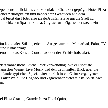
dependencia, blickt das von kolonialem Charakter geprägte Hotel Plaza
 Sehenswürdigkeiten und imposanten Gebäuden wie dem
pal bietet das Hotel eine ideale Ausgangslage um die Stadt zu
hmlichkeiten Spa mit Sauna, Cognac- und Zigarrenbar sowie ein
im kolonialen Stil eingerichtet. Ausgestattet mit Mamorbad, Föhn, TV
 und Klimaanlage.
reno und das Kloster Conceptas oder den Erzbischofspalast.
viert französische Küche unter Verwendung lokaler Produkte.
ianischer Weine, Live-Musik und den traumhaften Blick über die
nen landestypischen Spezialitäten zurück in ein Quito vergangener
 aller Welt. Die Cognac- und Zigarrenbar bietet feinste Spirituosen
en.
el Plaza Grande, Grande Plaza Hotel Quito,