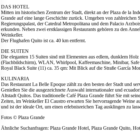
DAS HOTEL
Mitten im historischen Zentrum der Stadt, direkt an der Plaza de la In
Grande auf eine lange Geschichte zurück. Umgeben von zahlreichen
Regierungspalast, der Catedral Metropolitana und dem Palacio Arzbois
erkunden. Neben zwei erstklassigen Restaurants gehören zu den Anne
Weinkeller.
Der Flughafen Quito ist ca. 40 km entfernt.
DIE SUITEN
Die eleganten 15 Suiten sind mit Elementen aus edlem, dunklem Holz 
(Flachbildschirm), WLAN, Whirlpool, Kaffeemaschine, Minibar, Safe
Royal Black Suite (11) ca. 35 qm: Mit Blick auf die Straße García Mo
KULINARIA
Das Restaurant La Belle Epoque zählt zu den besten der Stadt und ser
Genießen Sie die ausgezeichnete Auswahl internationaler und ecuador
Altstadt Quitos. Das traditionelle Café Plaza Grande führt Sie mit sei
Zeiten, im Weinkeller El Caustro erwarten Sie hervorragende Weine aus
und ist der ideale Ort, um einen erlebnisreichen Tag ausklingen zu lass
Fotos © Plaza Grande
Ähnliche Suchanfragen: Plaza Grande Hotel, Plaza Grande Quito, Hot