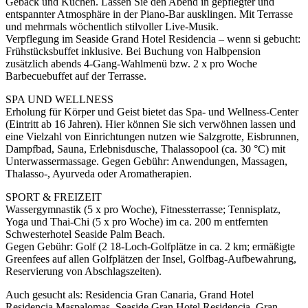
Gebäck und Kuchen. Lassen Sie den Abend in gepflegter und
entspannter Atmosphäre in der Piano-Bar ausklingen. Mit Terrasse
und mehrmals wöchentlich stilvoller Live-Musik.
Verpflegung im Seaside Grand Hotel Residencia – wenn si gebucht:
Frühstücksbuffet inklusive. Bei Buchung von Halbpension
zusätzlich abends 4-Gang-Wahlmenü bzw. 2 x pro Woche
Barbecuebuffet auf der Terrasse.
SPA UND WELLNESS
Erholung für Körper und Geist bietet das Spa- und Wellness-Center
(Eintritt ab 16 Jahren). Hier können Sie sich verwöhnen lassen und
eine Vielzahl von Einrichtungen nutzen wie Salzgrotte, Eisbrunnen,
Dampfbad, Sauna, Erlebnisdusche, Thalassopool (ca. 30 °C) mit
Unterwassermassage. Gegen Gebühr: Anwendungen, Massagen,
Thalasso-, Ayurveda oder Aromatherapien.
SPORT & FREIZEIT
Wassergymnastik (5 x pro Woche), Fitnessterrasse; Tennisplatz,
Yoga und Thai-Chi (5 x pro Woche) im ca. 200 m entfernten
Schwesterhotel Seaside Palm Beach.
Gegen Gebühr: Golf (2 18-Loch-Golfplätze in ca. 2 km; ermäßigte
Greenfees auf allen Golfplätzen der Insel, Golfbag-Aufbewahrung,
Reservierung von Abschlagszeiten).
Auch gesucht als: Residencia Gran Canaria, Grand Hotel
Residencia Maspalomas, Seaside Gran Hotel Residencia, Gran