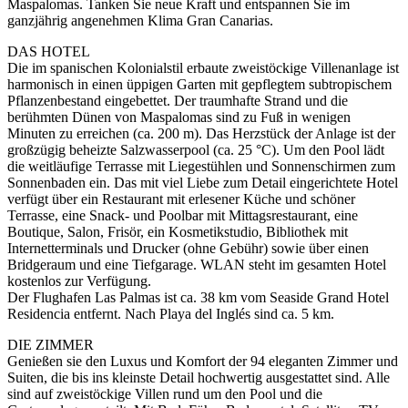
Maspalomas. Tanken Sie neue Kraft und entspannen Sie im
ganzjährig angenehmen Klima Gran Canarias.
DAS HOTEL
Die im spanischen Kolonialstil erbaute zweistöckige Villenanlage ist
harmonisch in einen üppigen Garten mit gepflegtem subtropischem
Pflanzenbestand eingebettet. Der traumhafte Strand und die
berühmten Dünen von Maspalomas sind zu Fuß in wenigen
Minuten zu erreichen (ca. 200 m). Das Herzstück der Anlage ist der
großzügig beheizte Salzwasserpool (ca. 25 °C). Um den Pool lädt
die weitläufige Terrasse mit Liegestühlen und Sonnenschirmen zum
Sonnenbaden ein. Das mit viel Liebe zum Detail eingerichtete Hotel
verfügt über ein Restaurant mit erlesener Küche und schöner
Terrasse, eine Snack- und Poolbar mit Mittagsrestaurant, eine
Boutique, Salon, Frisör, ein Kosmetikstudio, Bibliothek mit
Internetterminals und Drucker (ohne Gebühr) sowie über einen
Bridgeraum und eine Tiefgarage. WLAN steht im gesamten Hotel
kostenlos zur Verfügung.
Der Flughafen Las Palmas ist ca. 38 km vom Seaside Grand Hotel
Residencia entfernt. Nach Playa del Inglés sind ca. 5 km.
DIE ZIMMER
Genießen sie den Luxus und Komfort der 94 eleganten Zimmer und
Suiten, die bis ins kleinste Detail hochwertig ausgestattet sind. Alle
sind auf zweistöckige Villen rund um den Pool und die