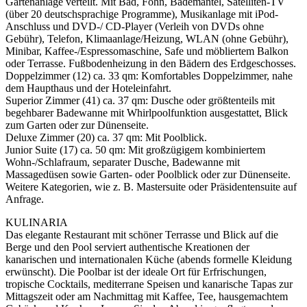
Gartenanlage verteilt. Mit Bad, Föhn, Bademantel, Satelliten-TV
(über 20 deutschsprachige Programme), Musikanlage mit iPod-
Anschluss und DVD-/ CD-Player (Verleih von DVDs ohne
Gebühr), Telefon, Klimaanlage/Heizung, WLAN (ohne Gebühr),
Minibar, Kaffee-/Espressomaschine, Safe und möbliertem Balkon
oder Terrasse. Fußbodenheizung in den Bädern des Erdgeschosses.
Doppelzimmer (12) ca. 33 qm: Komfortables Doppelzimmer, nahe
dem Haupthaus und der Hoteleinfahrt.
Superior Zimmer (41) ca. 37 qm: Dusche oder größtenteils mit
begehbarer Badewanne mit Whirlpoolfunktion ausgestattet, Blick
zum Garten oder zur Dünenseite.
Deluxe Zimmer (20) ca. 37 qm: Mit Poolblick.
Junior Suite (17) ca. 50 qm: Mit großzügigem kombiniertem
Wohn-/Schlafraum, separater Dusche, Badewanne mit
Massagedüsen sowie Garten- oder Poolblick oder zur Dünenseite.
Weitere Kategorien, wie z. B. Mastersuite oder Präsidentensuite auf
Anfrage.
KULINARIA
Das elegante Restaurant mit schöner Terrasse und Blick auf die
Berge und den Pool serviert authentische Kreationen der
kanarischen und internationalen Küche (abends formelle Kleidung
erwünscht). Die Poolbar ist der ideale Ort für Erfrischungen,
tropische Cocktails, mediterrane Speisen und kanarische Tapas zur
Mittagszeit oder am Nachmittag mit Kaffee, Tee, hausgemachtem