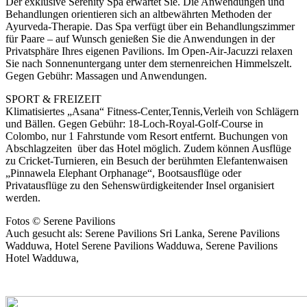
Der exklusive Serenity Spa erwartet Sie. Die Anwendungen und
Behandlungen orientieren sich an altbewährten Methoden der
Ayurveda-Therapie. Das Spa verfügt über ein Behandlungszimmer
für Paare – auf Wunsch genießen Sie die Anwendungen in der
Privatsphäre Ihres eigenen Pavilions. Im Open-Air-Jacuzzi relaxen
Sie nach Sonnenuntergang unter dem sternenreichen Himmelszelt.
Gegen Gebühr: Massagen und Anwendungen.
SPORT & FREIZEIT
Klimatisiertes „Asana“ Fitness-Center,Tennis,Verleih von Schlägern
und Bällen. Gegen Gebühr: 18-Loch-Royal-Golf-Course in
Colombo, nur 1 Fahrstunde vom Resort entfernt. Buchungen von
Abschlagzeiten über das Hotel möglich. Zudem können Ausflüge
zu Cricket-Turnieren, ein Besuch der berühmten Elefantenwaisen
„Pinnawela Elephant Orphanage“, Bootsausflüge oder
Privatausflüge zu den Sehenswürdigkeitender Insel organisiert
werden.
Fotos © Serene Pavilions
Auch gesucht als: Serene Pavilions Sri Lanka, Serene Pavilions
Wadduwa, Hotel Serene Pavilions Wadduwa, Serene Pavilions
Hotel Wadduwa,