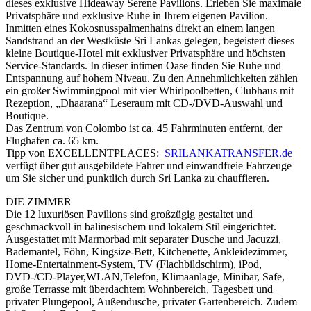
dieses exklusive Hideaway Serene Pavilions. Erleben Sie maximale
Privatsphäre und exklusive Ruhe in Ihrem eigenen Pavilion.
Inmitten eines Kokosnusspalmenhains direkt an einem langen
Sandstrand an der Westküste Sri Lankas gelegen, begeistert dieses
kleine Boutique-Hotel mit exklusiver Privatsphäre und höchsten
Service-Standards. In dieser intimen Oase finden Sie Ruhe und
Entspannung auf hohem Niveau. Zu den Annehmlichkeiten zählen
ein großer Swimmingpool mit vier Whirlpoolbetten, Clubhaus mit
Rezeption, „Dhaarana“ Leseraum mit CD-/DVD-Auswahl und
Boutique.
Das Zentrum von Colombo ist ca. 45 Fahrminuten entfernt, der
Flughafen ca. 65 km.
Tipp von EXCELLENTPLACES:
SRILANKATRANSFER.de
verfügt über gut ausgebildete Fahrer und einwandfreie Fahrzeuge
um Sie sicher und punktlich durch Sri Lanka zu chauffieren.
DIE ZIMMER
Die 12 luxuriösen Pavilions sind großzügig gestaltet und
geschmackvoll in balinesischem und lokalem Stil eingerichtet.
Ausgestattet mit Marmorbad mit separater Dusche und Jacuzzi,
Bademantel, Föhn, Kingsize-Bett, Kitchenette, Ankleidezimmer,
Home-Entertainment-System, TV (Flachbildschirm), iPod,
DVD-/CD-Player,WLAN,Telefon, Klimaanlage, Minibar, Safe,
große Terrasse mit überdachtem Wohnbereich, Tagesbett und
privater Plungepool, Außendusche, privater Gartenbereich. Zudem