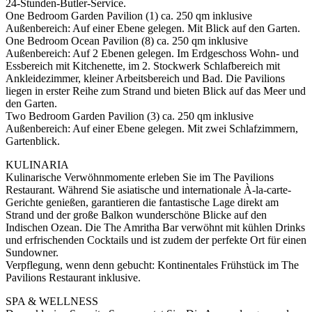
24-Stunden-Butler-Service.
One Bedroom Garden Pavilion (1) ca. 250 qm inklusive
Außenbereich: Auf einer Ebene gelegen. Mit Blick auf den Garten.
One Bedroom Ocean Pavilion (8) ca. 250 qm inklusive
Außenbereich: Auf 2 Ebenen gelegen. Im Erdgeschoss Wohn- und
Essbereich mit Kitchenette, im 2. Stockwerk Schlafbereich mit
Ankleidezimmer, kleiner Arbeitsbereich und Bad. Die Pavilions
liegen in erster Reihe zum Strand und bieten Blick auf das Meer und
den Garten.
Two Bedroom Garden Pavilion (3) ca. 250 qm inklusive
Außenbereich: Auf einer Ebene gelegen. Mit zwei Schlafzimmern,
Gartenblick.
KULINARIA
Kulinarische Verwöhnmomente erleben Sie im The Pavilions
Restaurant. Während Sie asiatische und internationale À-la-carte-
Gerichte genießen, garantieren die fantastische Lage direkt am
Strand und der große Balkon wunderschöne Blicke auf den
Indischen Ozean. Die The Amritha Bar verwöhnt mit kühlen Drinks
und erfrischenden Cocktails und ist zudem der perfekte Ort für einen
Sundowner.
Verpflegung, wenn denn gebucht: Kontinentales Frühstück im The
Pavilions Restaurant inklusive.
SPA & WELLNESS