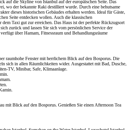
ick auf die Skyline von Istanbul auf der europäischen Seite. Das
i, wo der bekannte Raki destilliert wurde. Durch eine behutsame
ter dieses historischen Gebäudes erhalten werden. Ideal für Gäste,
schen Seite entdecken wollen. Auch die klassischen
 dem Taxi gut zur erreichen. Das Haus ist der perfekte Rückzugsort
ich zurück und lassen Sie sich vom persönlichen Service der
 verfügt über Hamam, Fitnessraum und Behandlungsräume
ber raumhohe Fenster mit herrlichem Blick auf den Bosporus. Die
eln sich in allen Räumlichkeiten wider. Ausgestattet mit Bad, Dusche,
ten-TV, Minibar, Safe, Klimaanlage.
amin.
Hamam.
ten.
 Kamin.
eau mit Blick auf den Bosporus. Genießen Sie einen Afternoon Tea
han Istanbul, Sumahan on the Water Istanbul. Luxushotel Istanbul