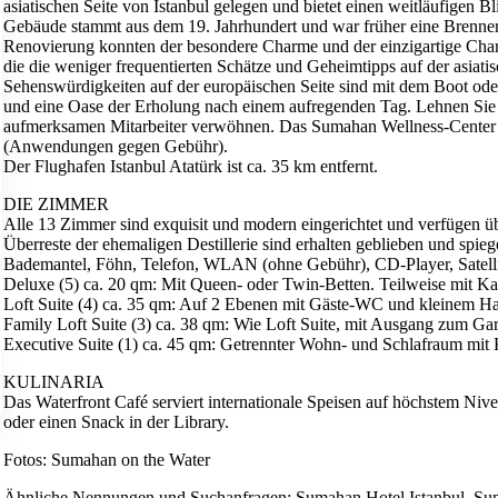
asiatischen Seite von Istanbul gelegen und bietet einen weitläufigen Bl
Gebäude stammt aus dem 19. Jahrhundert und war früher eine Brennere
Renovierung konnten der besondere Charme und der einzigartige Charak
die die weniger frequentierten Schätze und Geheimtipps auf der asiati
Sehenswürdigkeiten auf der europäischen Seite sind mit dem Boot oder
und eine Oase der Erholung nach einem aufregenden Tag. Lehnen Sie s
aufmerksamen Mitarbeiter verwöhnen. Das Sumahan Wellness-Center
(Anwendungen gegen Gebühr).
Der Flughafen Istanbul Atatürk ist ca. 35 km entfernt.
DIE ZIMMER
Alle 13 Zimmer sind exquisit und modern eingerichtet und verfügen ü
Überreste der ehemaligen Destillerie sind erhalten geblieben und spieg
Bademantel, Föhn, Telefon, WLAN (ohne Gebühr), CD-Player, Satelli
Deluxe (5) ca. 20 qm: Mit Queen- oder Twin-Betten. Teilweise mit K
Loft Suite (4) ca. 35 qm: Auf 2 Ebenen mit Gäste-WC und kleinem 
Family Loft Suite (3) ca. 38 qm: Wie Loft Suite, mit Ausgang zum Gar
Executive Suite (1) ca. 45 qm: Getrennter Wohn- und Schlafraum mit
KULINARIA
Das Waterfront Café serviert internationale Speisen auf höchstem Niv
oder einen Snack in der Library.
Fotos: Sumahan on the Water
Ähnliche Nennungen und Suchanfragen: Sumahan Hotel Istanbul, Suma