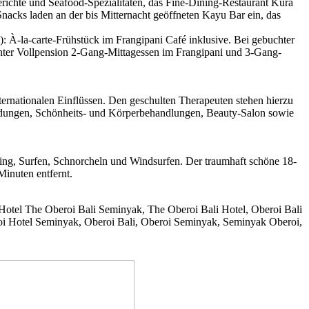
richte und Seafood-Spezialitäten, das Fine-Dining-Restaurant Kura
nacks laden an der bis Mitternacht geöffneten Kayu Bar ein, das
 À-la-carte-Frühstück im Frangipani Café inklusive. Bei gebuchter
ter Vollpension 2-Gang-Mittagessen im Frangipani und 3-Gang-
ernationalen Einflüssen. Den geschulten Therapeuten stehen hierzu
dungen, Schönheits- und Körperbehandlungen, Beauty-Salon sowie
ng, Surfen, Schnorcheln und Windsurfen. Der traumhaft schöne 18-
inuten entfernt.
 Hotel The Oberoi Bali Seminyak, The Oberoi Bali Hotel, Oberoi Bali
oi Hotel Seminyak, Oberoi Bali, Oberoi Seminyak, Seminyak Oberoi,