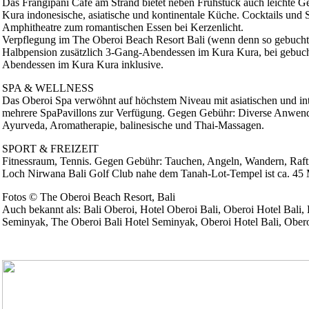
Das Frangipani Café am Strand bietet neben Frühstück auch leichte Ge
Kura indonesische, asiatische und kontinentale Küche. Cocktails und S
Amphitheatre zum romantischen Essen bei Kerzenlicht.
Verpflegung im The Oberoi Beach Resort Bali (wenn denn so gebucht):
Halbpension zusätzlich 3-Gang-Abendessen im Kura Kura, bei gebuch
Abendessen im Kura Kura inklusive.
SPA & WELLNESS
Das Oberoi Spa verwöhnt auf höchstem Niveau mit asiatischen und int
mehrere SpaPavillons zur Verfügung. Gegen Gebühr: Diverse Anwen
Ayurveda, Aromatherapie, balinesische und Thai-Massagen.
SPORT & FREIZEIT
Fitnessraum, Tennis. Gegen Gebühr: Tauchen, Angeln, Wandern, Rafti
Loch Nirwana Bali Golf Club nahe dem Tanah-Lot-Tempel ist ca. 45 M
Fotos © The Oberoi Beach Resort, Bali
Auch bekannt als: Bali Oberoi, Hotel Oberoi Bali, Oberoi Hotel Bali,
Seminyak, The Oberoi Bali Hotel Seminyak, Oberoi Hotel Bali, Ober