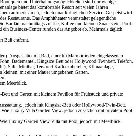
, Boutiquen und Unterhaltungsmöglichkeiten sind nur wenige
nanlage bietet das komfortable Resort seit vielen Jahren
 einem aufmerksamen, jedoch unaufdringlichen Service. Gespeist wird
es Restaurants. Das Amphitheater veranstaltet gelegentliche
e Bar lädt nachmittags zu Tee, Kaffee und kleinen Snacks ein. Pool-
d ein Business-Center runden das Angebot ab. Mehrmals täglich
 Bali entfernt.
ten). Ausgestattet mit Bad, einer im Marmorboden eingelassenen
Föhn, Bademantel, Kingsize-Bett oder Hollywood-Twinbett, Telefon,
, Safe, Minibar, Tee- und Kaffeezubereiter, Klimaanlage,
nen kleinen, mit einer Mauer umgebenen Garten.
en.
tem Meerblick.
Bett und Garten mit kleinem Pavillon für Frühstück und private
usstattung, jedoch mit Kingsize-Bett oder Hollywood-Twin-Bett.
 Wie Luxury Villa Garden View, jedoch zusätzlich mit privatem Pool
Wie Luxury Garden View Villa mit Pool, jedoch mit Meerblick.