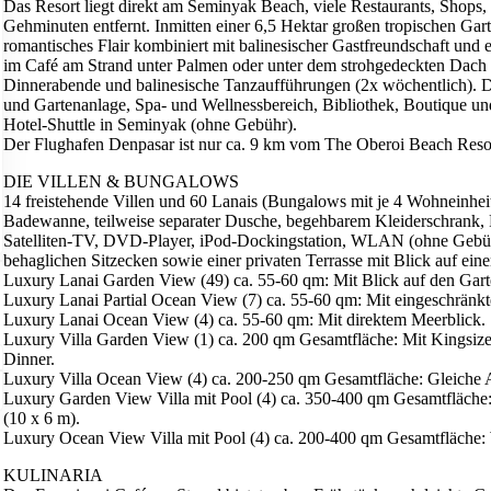
Das Resort liegt direkt am Seminyak Beach, viele Restaurants, Shops
Gehminuten entfernt. Inmitten einer 6,5 Hektar großen tropischen Garte
romantisches Flair kombiniert mit balinesischer Gastfreundschaft und
im Café am Strand unter Palmen oder unter dem strohgedeckten Dach d
Dinnerabende und balinesische Tanzaufführungen (2x wöchentlich). Di
und Gartenanlage, Spa- und Wellnessbereich, Bibliothek, Boutique un
Hotel-Shuttle in Seminyak (ohne Gebühr).
Der Flughafen Denpasar ist nur ca. 9 km vom The Oberoi Beach Resort
DIE VILLEN & BUNGALOWS
14 freistehende Villen und 60 Lanais (Bungalows mit je 4 Wohneinhei
Badewanne, teilweise separater Dusche, begehbarem Kleiderschrank, 
Satelliten-TV, DVD-Player, iPod-Dockingstation, WLAN (ohne Gebühr)
behaglichen Sitzecken sowie einer privaten Terrasse mit Blick auf ei
Luxury Lanai Garden View (49) ca. 55-60 qm: Mit Blick auf den Gart
Luxury Lanai Partial Ocean View (7) ca. 55-60 qm: Mit eingeschränk
Luxury Lanai Ocean View (4) ca. 55-60 qm: Mit direktem Meerblick.
Luxury Villa Garden View (1) ca. 200 qm Gesamtfläche: Mit Kingsize-
Dinner.
Luxury Villa Ocean View (4) ca. 200-250 qm Gesamtfläche: Gleiche A
Luxury Garden View Villa mit Pool (4) ca. 350-400 qm Gesamtfläche:
(10 x 6 m).
Luxury Ocean View Villa mit Pool (4) ca. 200-400 qm Gesamtfläche: 
KULINARIA