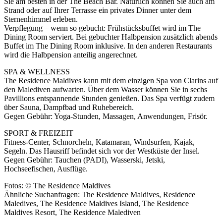
Sie am besten in der The Beach Bar. Natürlich können Sie auch am
Strand oder auf Ihrer Terrasse ein privates Dinner unter dem
Sternenhimmel erleben.
Verpflegung – wenn so gebucht: Frühstücksbuffet wird im The
Dining Room serviert. Bei gebuchter Halbpension zusätzlich abends
Buffet im The Dining Room inklusive. In den anderen Restaurants
wird die Halbpension anteilig angerechnet.
SPA & WELLNESS
The Residence Maldives kann mit dem einzigen Spa von Clarins auf
den Malediven aufwarten. Über dem Wasser können Sie in sechs
Pavillions entspannende Stunden genießen. Das Spa verfügt zudem
über Sauna, Dampfbad und Ruhebereich.
Gegen Gebühr: Yoga-Stunden, Massagen, Anwendungen, Frisör.
SPORT & FREIZEIT
Fitness-Center, Schnorcheln, Katamaran, Windsurfen, Kajak,
Segeln. Das Hausriff befindet sich vor der Westküste der Insel.
Gegen Gebühr: Tauchen (PADI), Wasserski, Jetski,
Hochseefischen, Ausflüge.
Fotos: © The Residence Maldives
Ähnliche Suchanfragen: The Residence Maldives, Residence
Maledives, The Residence Maldives Island, The Residence
Maldives Resort, The Residence Malediven