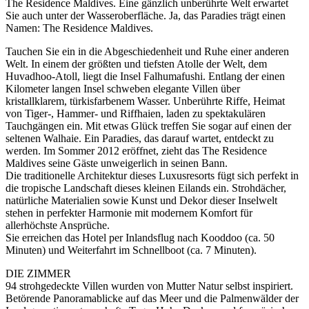
The Residence Maldives. Eine gänzlich unberührte Welt erwartet
Sie auch unter der Wasseroberfläche. Ja, das Paradies trägt einen
Namen: The Residence Maldives.
Tauchen Sie ein in die Abgeschiedenheit und Ruhe einer anderen
Welt. In einem der größten und tiefsten Atolle der Welt, dem
Huvadhoo-Atoll, liegt die Insel Falhumafushi. Entlang der einen
Kilometer langen Insel schweben elegante Villen über
kristallklarem, türkisfarbenem Wasser. Unberührte Riffe, Heimat
von Tiger-, Hammer- und Riffhaien, laden zu spektakulären
Tauchgängen ein. Mit etwas Glück treffen Sie sogar auf einen der
seltenen Walhaie. Ein Paradies, das darauf wartet, entdeckt zu
werden. Im Sommer 2012 eröffnet, zieht das The Residence
Maldives seine Gäste unweigerlich in seinen Bann.
Die traditionelle Architektur dieses Luxusresorts fügt sich perfekt in
die tropische Landschaft dieses kleinen Eilands ein. Strohdächer,
natürliche Materialien sowie Kunst und Dekor dieser Inselwelt
stehen in perfekter Harmonie mit modernem Komfort für
allerhöchste Ansprüche.
Sie erreichen das Hotel per Inlandsflug nach Kooddoo (ca. 50
Minuten) und Weiterfahrt im Schnellboot (ca. 7 Minuten).
DIE ZIMMER
94 strohgedeckte Villen wurden von Mutter Natur selbst inspiriert.
Betörende Panoramablicke auf das Meer und die Palmenwälder der