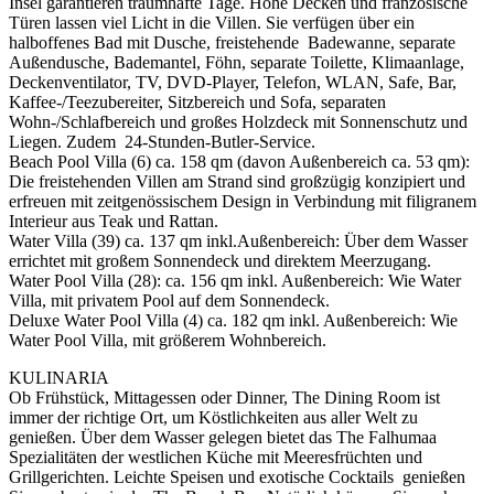
Insel garantieren traumhafte Tage. Hohe Decken und französische
Türen lassen viel Licht in die Villen. Sie verfügen über ein
halboffenes Bad mit Dusche, freistehende Badewanne, separate
Außendusche, Bademantel, Föhn, separate Toilette, Klimaanlage,
Deckenventilator, TV, DVD-Player, Telefon, WLAN, Safe, Bar,
Kaffee-/Teezubereiter, Sitzbereich und Sofa, separaten
Wohn-/Schlafbereich und großes Holzdeck mit Sonnenschutz und
Liegen. Zudem 24-Stunden-Butler-Service.
Beach Pool Villa (6) ca. 158 qm (davon Außenbereich ca. 53 qm):
Die freistehenden Villen am Strand sind großzügig konzipiert und
erfreuen mit zeitgenössischem Design in Verbindung mit filigranem
Interieur aus Teak und Rattan.
Water Villa (39) ca. 137 qm inkl.Außenbereich: Über dem Wasser
errichtet mit großem Sonnendeck und direktem Meerzugang.
Water Pool Villa (28): ca. 156 qm inkl. Außenbereich: Wie Water
Villa, mit privatem Pool auf dem Sonnendeck.
Deluxe Water Pool Villa (4) ca. 182 qm inkl. Außenbereich: Wie
Water Pool Villa, mit größerem Wohnbereich.
KULINARIA
Ob Frühstück, Mittagessen oder Dinner, The Dining Room ist
immer der richtige Ort, um Köstlichkeiten aus aller Welt zu
genießen. Über dem Wasser gelegen bietet das The Falhumaa
Spezialitäten der westlichen Küche mit Meeresfrüchten und
Grillgerichten. Leichte Speisen und exotische Cocktails genießen