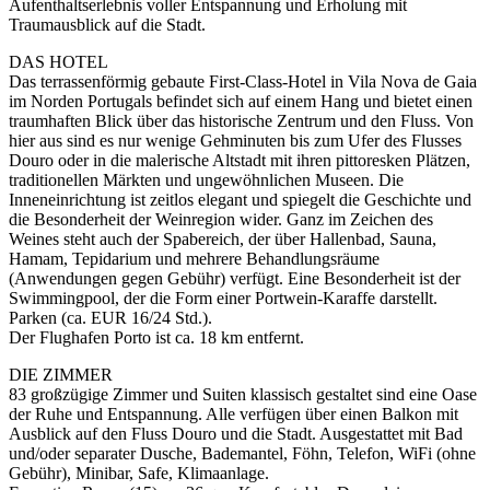
Aufenthaltserlebnis voller Entspannung und Erholung mit
Traumausblick auf die Stadt.
DAS HOTEL
Das terrassenförmig gebaute First-Class-Hotel in
Vila Nova de Gaia
im Norden Portugals befindet sich auf einem Hang und bietet einen
traumhaften Blick über das historische Zentrum und den Fluss. Von
hier aus sind es nur wenige Gehminuten bis zum Ufer des Flusses
Douro oder in die malerische Altstadt mit ihren pittoresken Plätzen,
traditionellen Märkten und ungewöhnlichen Museen. Die
Inneneinrichtung ist zeitlos elegant und spiegelt die Geschichte und
die Besonderheit der Weinregion wider. Ganz im Zeichen des
Weines steht auch der Spabereich, der über Hallenbad, Sauna,
Hamam, Tepidarium und mehrere Behandlungsräume
(Anwendungen gegen Gebühr) verfügt. Eine Besonderheit ist der
Swimmingpool, der die Form einer Portwein-Karaffe darstellt.
Parken (ca. EUR 16/24 Std.).
Der Flughafen Porto ist ca. 18 km entfernt.
DIE ZIMMER
83 großzügige Zimmer und Suiten klassisch gestaltet sind eine Oase
der Ruhe und Entspannung. Alle verfügen über einen Balkon mit
Ausblick auf den Fluss Douro und die Stadt. Ausgestattet mit Bad
und/oder separater Dusche, Bademantel, Föhn, Telefon, WiFi (ohne
Gebühr), Minibar, Safe, Klimaanlage.