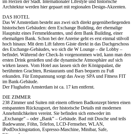
im Herzen der Stadt. Internationaler Lifestyle und historische
Architektur werden hier gepaart mit regionalen Design-Akzenten.
DAS HOTEL
Das W Amsterdam besteht aus zwei sich direkt gegenüberliegenden
historischen Gebäuden: dem Exchange Building, der ehemalige
Hauptsitz eines Fernmeldeamtes, und dem Bank Building, einer
ehemaligen Bank. Schon bei der Anreise geht es erst einmal stilvoll
hoch hinaus: Mit dem Lift fahren Gäste direkt in das Dachgeschoss
des Exchange-Gebäudes, wo sich die W Lounge – die Lobby –
befindet. Während der Check-In vorgenommen wird, kann man den
ersten Drink genießen und die dynamische Atmosphäre auf sich
wirken lassen. Vom Hotel aus lassen sich der Königspalast, die
berühmten Grachten, Restaurants und Bars bequem zu Fuß
erkunden. Für Entspannung sorgt das Away SPA und Fitness FIT
im Bank-Gebäude.
Der Flughafen Amsterdam ist ca. 17 km entfernt.
DIE ZIMMER
238 Zimmer und Suiten mit einem offenen Badkonzept bieten einen
entspannten Rückzugsort, der historische Details mit modernen
Annehmlichkeiten vereint. Sie befinden sich entweder im
„Exchange” – oder „Bank” – Gebäude. Bad mit Dusche und teils
Badewanne, Föhn, Telefon, LCD-Fernseher, WLAN,
iPodDockingstation, Espresso-Maschine, Minibar, Safe,