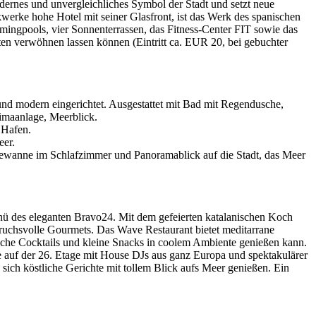
dernes und unvergleichliches Symbol der Stadt und setzt neue
erke hohe Hotel mit seiner Glasfront, ist das Werk des spanischen
ingpools, vier Sonnenterrassen, das Fitness-Center FIT sowie das
en verwöhnen lassen können (Eintritt ca. EUR 20, bei gebuchter
 und modern eingerichtet. Ausgestattet mit Bad mit Regendusche,
imaanlage, Meerblick.
 Hafen.
eer.
dewanne im Schlafzimmer und Panoramablick auf die Stadt, das Meer
enü des eleganten Bravo24. Mit dem gefeierten katalanischen Koch
spruchsvolle Gourmets. Das Wave Restaurant bietet meditarrane
sche Cocktails und kleine Snacks in coolem Ambiente genießen kann.
e auf der 26. Etage mit House DJs aus ganz Europa und spektakulärer
ich köstliche Gerichte mit tollem Blick aufs Meer genießen. Ein