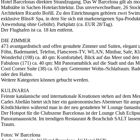
Hotel Barcelonas direkten Strandzugang. Das W Barcelona gilt als mo
Maßstäbe in Sachen Hotelarchitektur. Das unverwechselbare, 26 Stockw
Architekten Ricardo Bofill. Zu den Einrichtungen gehören zwei Swimm
exklusive Bliss® Spa, in dem Sie sich mit markeneigenen Spa-Produkt
Anwendung ohne Gebühr). Parkplatz (ca. EUR 28/Tag).
Der Flughafen ist ca. 18 km entfernt.
DIE ZIMMER
473 avantgardistisch und offen gestaltete Zimmer und Suiten, elegant
Föhn, Bademantel, Telefon, Flatscreen-TV, WLAN, Minibar, Safe, Kl
Wonderful (198) ca. 40 qm: Komfortabel, Blick auf das Meer und den
Fabulous (171) ca. 40 qm: Mit Panoramablick auf die Stadt und das M
Cool Corner Suite (38) ca. 65 qm: Getrennter Wohn-/Schlafraum. Ba
oder den Hafen.
Weitere Kategorien können gebucht werden.
KULINARIA
Feinste katalanische und internationale Kreationen stehen auf dem M
Carles Abellán bietet sich hier ein gastronomisches Abenteuer für an
Köstlichkeiten während man in der neu gestalteten W Lounge fantasti
Der Hotspot für die Clubszene Barcelonas ist der Lounge Club Eclips
Panoramaaussicht. Im trendigen Restaurant & Beachclub SALT lassen s
Traum.
Fotos: W Barcelona