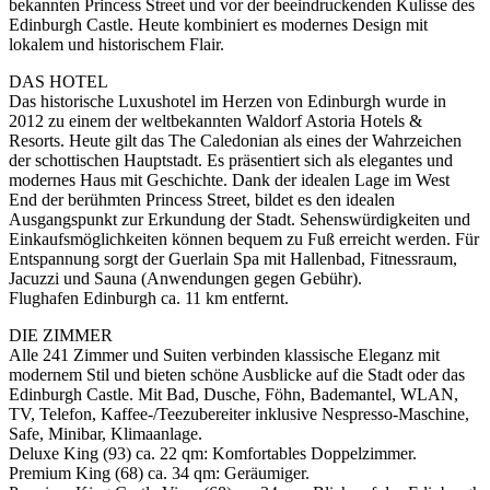
bekannten Princess Street und vor der beeindruckenden Kulisse des
Edinburgh Castle. Heute kombiniert es modernes Design mit
lokalem und historischem Flair.
DAS HOTEL
Das historische Luxushotel im Herzen von Edinburgh wurde in
2012 zu einem der weltbekannten Waldorf Astoria Hotels &
Resorts. Heute gilt das The Caledonian als eines der Wahrzeichen
der schottischen Hauptstadt. Es präsentiert sich als elegantes und
modernes Haus mit Geschichte. Dank der idealen Lage im West
End der berühmten Princess Street, bildet es den idealen
Ausgangspunkt zur Erkundung der Stadt. Sehenswürdigkeiten und
Einkaufsmöglichkeiten können bequem zu Fuß erreicht werden. Für
Entspannung sorgt der Guerlain Spa mit Hallenbad, Fitnessraum,
Jacuzzi und Sauna (Anwendungen gegen Gebühr).
Flughafen Edinburgh ca. 11 km entfernt.
DIE ZIMMER
Alle 241 Zimmer und Suiten verbinden klassische Eleganz mit
modernem Stil und bieten schöne Ausblicke auf die Stadt oder das
Edinburgh Castle. Mit Bad, Dusche, Föhn, Bademantel, WLAN,
TV, Telefon, Kaffee-/Teezubereiter inklusive Nespresso-Maschine,
Safe, Minibar, Klimaanlage.
Deluxe King (93) ca. 22 qm: Komfortables Doppelzimmer.
Premium King (68) ca. 34 qm: Geräumiger.