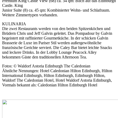
Premium King Castle View (68) ca. 34 qm: Blich auf das Edinburgh
Castle. King
Junior Suite (8) ca. 45 qm: Kombinierter Wohn- und Schlafraum.
Weitere Zimmertypen vorhanden.
KULINARIA
Die zwei Restaurants werden von den beiden Spitzenköchen und
Brüdern Chris und Jeff Galvin geleitet. Das Pompadour by Galvin
begeistert mit raffinierter Gourmetküche. In der schicken Galvin
Brasserie de Luxe im Pariser Stil werden außergewöhnliche
französische Gerichte serviert. Die Caley Bar bietet leichte Snacks
und leckere Drinks. In der Lobby Lounge Peacock Alley
bekommen Gäste den traditionellen Afternoon Tea.
Fotos: © Waldorf Astoria Edinburgh The Caledonian
Ähnliche Nennungen: Hotel Caledonian Hilton Edinburgh, Hilton
International Edinburgh, Hilton Edinburgh, Edinburgh Hilton,
Waldorf The Caledonian Hotel, Hotel Waldorf Astoria Edinburgh,
Vormals bekannt als: Caledonian Hilton Edinburgh Hotel