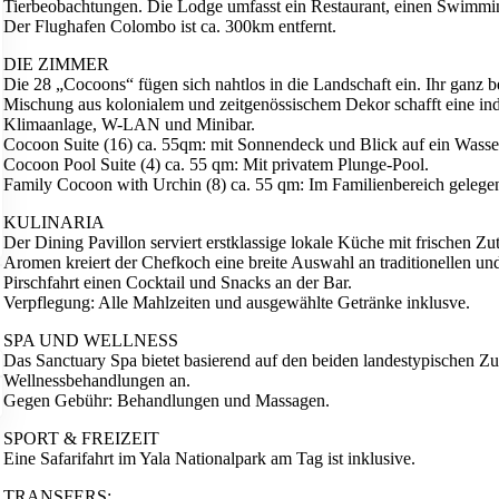
Tierbeobachtungen. Die Lodge umfasst ein Restaurant, einen Swimmin
Der Flughafen Colombo ist ca. 300km entfernt.
DIE ZIMMER
Die 28 „Cocoons“ fügen sich nahtlos in die Landschaft ein. Ihr ganz b
Mischung aus kolonialem und zeitgenössischem Dekor schafft eine ind
Klimaanlage, W-LAN und Minibar.
Cocoon Suite (16) ca. 55qm: mit Sonnendeck und Blick auf ein Wasse
Cocoon Pool Suite (4) ca. 55 qm: Mit privatem Plunge-Pool.
Family Cocoon with Urchin (8) ca. 55 qm: Im Familienbereich gelegen
KULINARIA
Der Dining Pavillon serviert erstklassige lokale Küche mit frischen Zu
Aromen kreiert der Chefkoch eine breite Auswahl an traditionellen un
Pirschfahrt einen Cocktail und Snacks an der Bar.
Verpflegung: Alle Mahlzeiten und ausgewählte Getränke inklusve.
SPA UND WELLNESS
Das Sanctuary Spa bietet basierend auf den beiden landestypischen 
Wellnessbehandlungen an.
Gegen Gebühr: Behandlungen und Massagen.
SPORT & FREIZEIT
Eine Safarifahrt im Yala Nationalpark am Tag ist inklusive.
TRANSFERS: