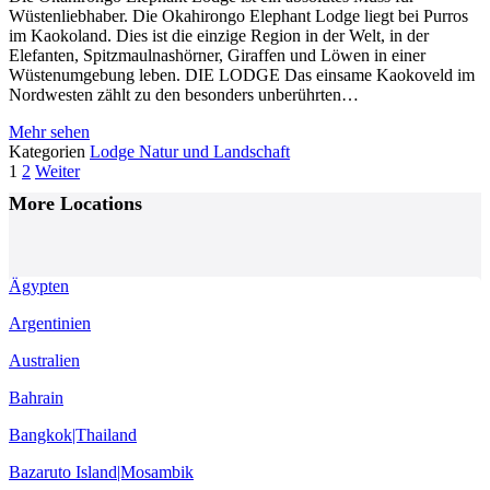
Wüstenliebhaber. Die Okahirongo Elephant Lodge liegt bei Purros
im Kaokoland. Dies ist die einzige Region in der Welt, in der
Elefanten, Spitzmaulnashörner, Giraffen und Löwen in einer
Wüstenumgebung leben. DIE LODGE Das einsame Kaokoveld im
Nordwesten zählt zu den besonders unberührten…
Mehr sehen
Kategorien
Lodge
Natur und Landschaft
Posts
1
2
Weiter
Navigation
More Locations
Ägypten
Argentinien
Australien
Bahrain
Bangkok|Thailand
Bazaruto Island|Mosambik