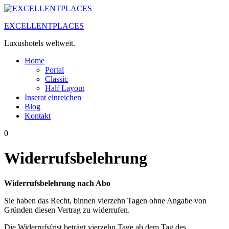
Zum
Inhalt
EXCELLENTPLACES
springen
Luxushotels weltweit.
Home
Portal
Classic
Half Layout
Inserat einreichen
Blog
Kontakt
0
Widerrufsbelehrung
Widerrufsbelehrung nach Abo
Sie haben das Recht, binnen vierzehn Tagen ohne Angabe von
Gründen diesen Vertrag zu widerrufen.
Die Widerrufsfrist beträgt vierzehn Tage ab dem Tag des