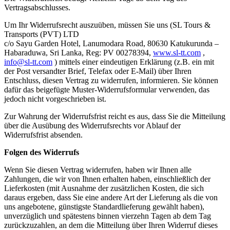
Vertragsabschlusses.
Um Ihr Widerrufsrecht auszuüben, müssen Sie uns (SL Tours &
Transports (PVT) LTD
c/o Sayu Garden Hotel, Lanumodara Road, 80630 Katukurunda –
Habaraduwa, Sri Lanka, Reg: PV 00278394,
www.sl-tt.com
,
info@sl-tt.com
) mittels einer eindeutigen Erklärung (z.B. ein mit
der Post versandter Brief, Telefax oder E-Mail) über Ihren
Entschluss, diesen Vertrag zu widerrufen, informieren. Sie können
dafür das beigefügte Muster-Widerrufsformular verwenden, das
jedoch nicht vorgeschrieben ist.
Zur Wahrung der Widerrufsfrist reicht es aus, dass Sie die Mitteilung
über die Ausübung des Widerrufsrechts vor Ablauf der
Widerrufsfrist absenden.
Folgen des Widerrufs
Wenn Sie diesen Vertrag widerrufen, haben wir Ihnen alle
Zahlungen, die wir von Ihnen erhalten haben, einschließlich der
Lieferkosten (mit Ausnahme der zusätzlichen Kosten, die sich
daraus ergeben, dass Sie eine andere Art der Lieferung als die von
uns angebotene, günstigste Standardlieferung gewählt haben),
unverzüglich und spätestens binnen vierzehn Tagen ab dem Tag
zurückzuzahlen, an dem die Mitteilung über Ihren Widerruf dieses