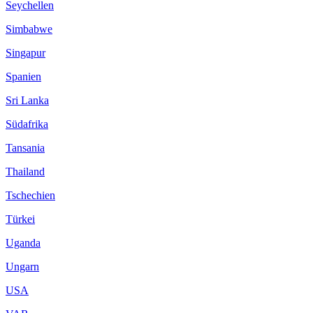
Seychellen
Simbabwe
Singapur
Spanien
Sri Lanka
Südafrika
Tansania
Thailand
Tschechien
Türkei
Uganda
Ungarn
USA