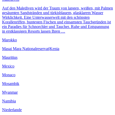
Auf den Malediven wird der Traum von langen, weißen, mit Palmen
gesäumten Sandstränden und türkisblauem, glasklarem Wasser
Wirklichkeit. Eine Unterwasserwelt mit den schönsten
Korallenriffen, buntesten Fischen und einsamsten Tauchgründen ist
ein Paradies für Schnorchler und Taucher. Ruhe und Entspannung
in erstklassigen Resorts lassen Ihren …
Marokko
Masai Mara Nationalreservat|Kenia
Mauritius
Mexico
Monaco
Mosambik
Myanmar
Namibia
Niederlande