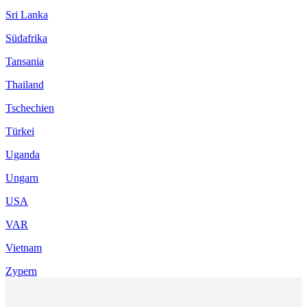
Sri Lanka
Südafrika
Tansania
Thailand
Tschechien
Türkei
Uganda
Ungarn
USA
VAR
Vietnam
Zypern