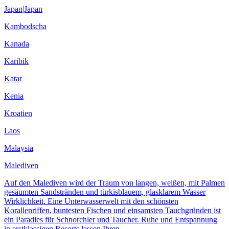
Japan|Japan
Kambodscha
Kanada
Karibik
Katar
Kenia
Kroatien
Laos
Malaysia
Malediven
Auf den Malediven wird der Traum von langen, weißen, mit Palmen
gesäumten Sandstränden und türkisblauem, glasklarem Wasser
Wirklichkeit. Eine Unterwasserwelt mit den schönsten
Korallenriffen, buntesten Fischen und einsamsten Tauchgründen ist
ein Paradies für Schnorchler und Taucher. Ruhe und Entspannung
in erstklassigen Resorts lassen Ihren …